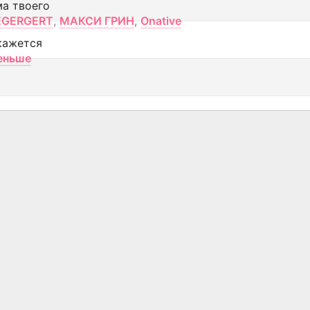
ма твоего
EGERGERT
,
МАКСИ ГРИН
,
Onative
кажется
еньше