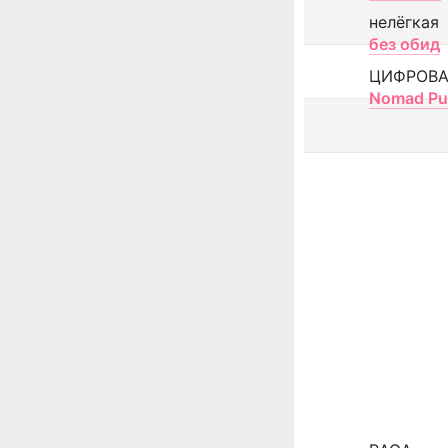
нелёгкая
без обид
ЦИФРОВА
Nomad Pu