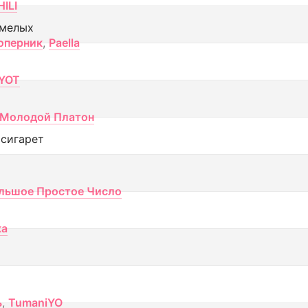
ILI
смелых
оперник
,
Paella
YOT
Молодой Платон
 сигарет
льшое Простое Число
ка
ь
,
TumaniYO