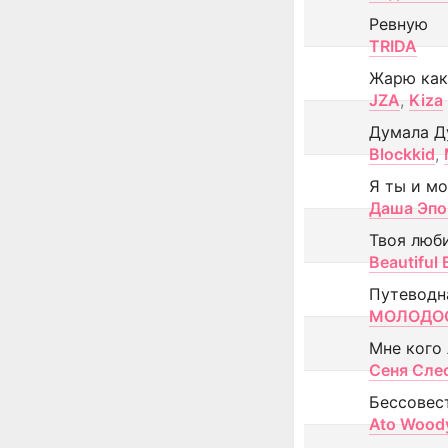
Ревную
TRIDA
Жарю как
JZA
,
Kiza
Думала Д
Blockkid
,
Я ты и м
Даша Эпо
Твоя люб
Beautiful
Путеводн
МОЛОДОС
Мне кого
Сеня Сле
Бессовес
Ato Wood