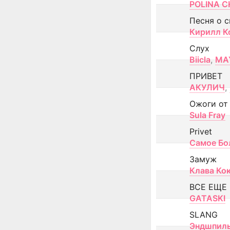
POLINA CH
Песня о 
Кирилл К
Слух
Biicla
,
MA
ПРИВЕТ
АКУЛИЧ
,
Ожоги от
Sula Fray
Privet
Самое Бо
Замуж
Клава Ко
ВСЕ ЕЩЕ
GATASKI
SLANG
Эндшпил