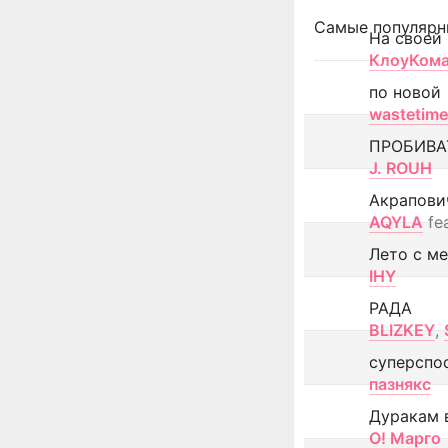
Самые популярн
На своей
КлоуКом
по новой
wastetime
ПРОБИВА
J. ROUH
Акрапови
AQYLA
fe
Лето с м
IHY
РАДА
BLIZKEY
,
суперспо
пазнякс
Дуракам 
О! Марго