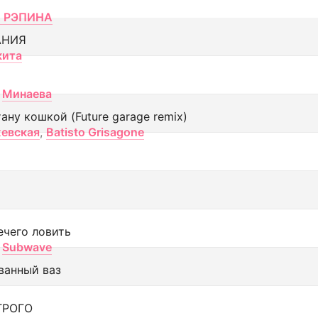
 РЭПИНА
АНИЯ
кита
Минаева
тану кошкой (Future garage remix)
евская
,
Batisto Grisagone
ечего ловить
Subwave
ванный ваз
ТРОГО