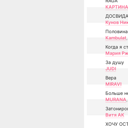
RAGA
КАРТИНА
ДОСВИД
Кунов Ни
Половина
Kambulat
,
Когда я с
Мария Рж
За душу
JUDI
Вера
MIRAVI
Больше н
MURANA
,
Затониро
Витя АК
ХОЧУ ОС