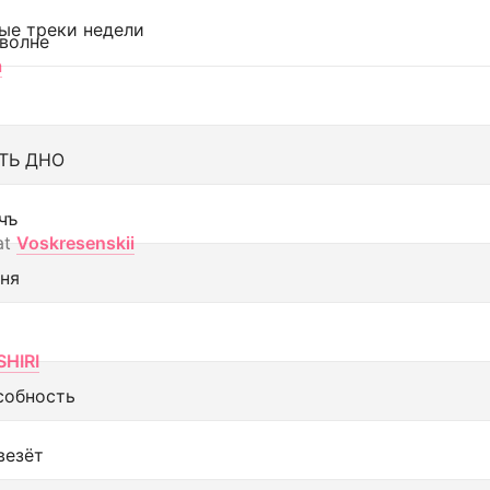
ые треки недели
 волне
а
ТЬ ДНО
чъ
at
Voskresenskii
еня
SHIRI
собность
везёт