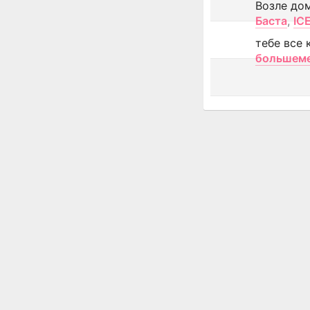
Возле до
Баста
,
IC
тебе все 
большем