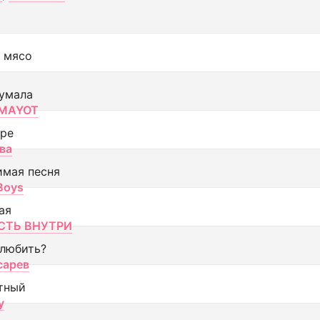
 мясо
умала
MAYOT
оре
ва
имая песня
 Boys
ая
ТЬ ВНУТРИ
 любить?
сарев
тный
y