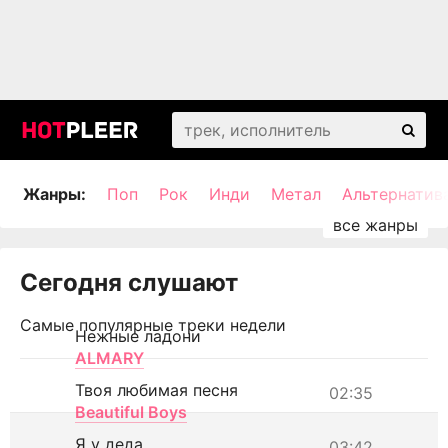
Жанры:
Поп
Рок
Инди
Метал
Альтернатив
Сегодня слушают
Самые популярные треки недели
Нежные ладони
ALMARY
Твоя любимая песня
02:35
Beautiful Boys
Я у деда
03:42