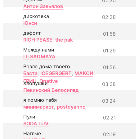
02:30
Антон Завьялов
дискотека
02:28
Юнсн
дэфолт
01:58
RICH PEA$E
,
the pak
Между нами
01:29
LILSADMAYA
Возле дома твоего
01:56
Баста
,
ICEGERGERT
,
МАКСИ
ГРИН
,
Onative
Хлопушки
03:38
Пекинский Велосипед
я помню тебя
03:24
минимаркет
,
postoyanno
Пули
02:21
SODA LUV
Наглые
02:19