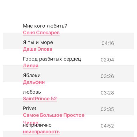
Мне кого любить?
Сеня Слесарев
Я ты и море
04:16
Даша Эпова
Город разбитых сердец
02:04
Лилая
Яблоки
03:26
Дельфин
любовь
03:28
SaintPrince 52
Privet
02:35
Самое Большое Простое
Число
неприлично
04:52
неисправность