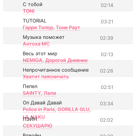
С тобой
02:14
TONI
TUTORIAL
03:21
Гарри Топор
,
Тони Раут
Музыка поможет
02:39
Антоха МС
Весь этот мир
02:13
NEMIGA
,
Дорогой Дневник
Непрочитанное сообщение
02:26
Хватит паясничать
Пепел
02:51
SAINTY
,
Лали
Оп Давай Давай
03:34
Police in Paris
,
GORILLA GLU
,
LIL NAKU
ПЭЙН
02:02
СЕКУШАРЮ
Вдвоём