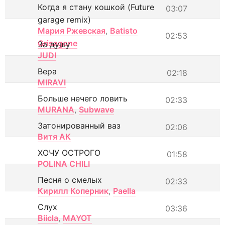
Когда я стану кошкой (Future
03:07
garage remix)
Мария Ржевская
,
Batisto
02:53
Grisagone
За душу
JUDI
Вера
02:18
MIRAVI
Больше нечего ловить
02:33
MURANA
,
Subwave
Затонированный ваз
02:06
Витя АК
ХОЧУ ОСТРОГО
01:58
POLINA CHILI
Песня о смелых
02:33
Кирилл Коперник
,
Paella
Слух
03:36
Biicla
,
MAYOT