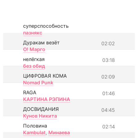
суперспособность
пазнякс
Дуракам везёт
02:02
О! Марго
нелёгкая
03:18
без обид
ЦИФРОВАЯ КОМА
02:09
Nomad Punk
RAGA
01:46
КАРТИНА РЭПИНА
ДОСВИДАНИЯ
04:45
Кунов Никита
Половина
02:14
Kambulat
,
Минаева