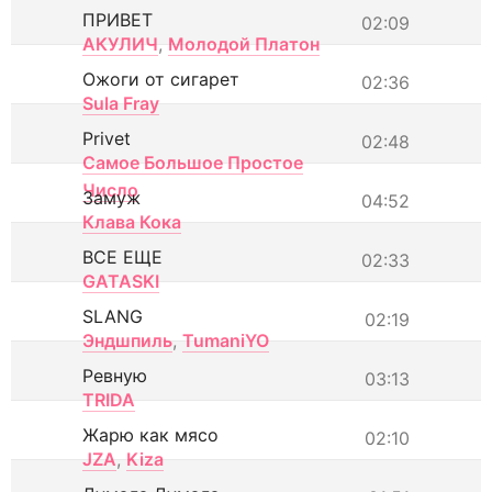
ПРИВЕТ
02:09
АКУЛИЧ
,
Молодой Платон
Ожоги от сигарет
02:36
Sula Fray
Privet
02:48
Самое Большое Простое
Число
Замуж
04:52
Клава Кока
ВСЕ ЕЩЕ
02:33
GATASKI
SLANG
02:19
Эндшпиль
,
TumaniYO
Ревную
03:13
TRIDA
Жарю как мясо
02:10
JZA
,
Kiza