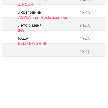
J. ROUH
Акраповичъ
02:23
AQYLA
feat
Voskresenskii
Лето с меня
01:46
IHY
РАДА
03:46
BLIZKEY
,
SHIRI
02:32