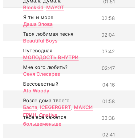
Думала Думала
01:51
Blockkid
,
MAYOT
Я ты и море
02:58
Даша Эпова
Твоя любимая песня
02:04
Beautiful Boys
Путеводная
03:42
МОЛОДОСТЬ ВНУТРИ
Мне кого любить?
02:47
Сеня Слесарев
Бессовестный
04:16
Ato Woody
Возле дома твоего
01:58
Баста
,
ICEGERGERT
,
МАКСИ
ГРИН
,
Onative
тебе все кажется
03:38
большеменьше
02:41