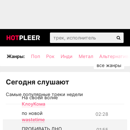
Жанры:
Поп
Рок
Инди
Метал
Альтернатив
Сегодня слушают
Самые популярные треки недели
На своей волне
КлоуКома
по новой
02:28
wastetime
ПРОБИВАТЬ ДНО
01:55