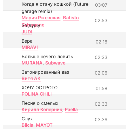
Когда я стану кошкой (Future
03:07
garage remix)
Мария Ржевская
,
Batisto
02:53
Grisagone
За душу
JUDI
Вера
02:18
MIRAVI
Больше нечего ловить
02:33
MURANA
,
Subwave
Затонированный ваз
02:06
Витя АК
ХОЧУ ОСТРОГО
01:58
POLINA CHILI
Песня о смелых
02:33
Кирилл Коперник
,
Paella
Слух
03:36
Biicla
,
MAYOT