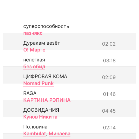
суперспособность
пазнякс
Дуракам везёт
02:02
О! Марго
нелёгкая
03:18
без обид
ЦИФРОВАЯ КОМА
02:09
Nomad Punk
RAGA
01:46
КАРТИНА РЭПИНА
ДОСВИДАНИЯ
04:45
Кунов Никита
Половина
02:14
Kambulat
,
Минаева