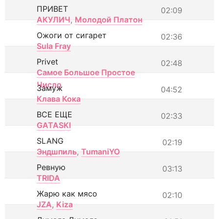
ПРИВЕТ
02:09
АКУЛИЧ
,
Молодой Платон
Ожоги от сигарет
02:36
Sula Fray
Privet
02:48
Самое Большое Простое
Число
Замуж
04:52
Клава Кока
ВСЕ ЕЩЕ
02:33
GATASKI
SLANG
02:19
Эндшпиль
,
TumaniYO
Ревную
03:13
TRIDA
Жарю как мясо
02:10
JZA
,
Kiza