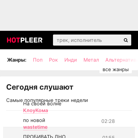
Жанры:
Поп
Рок
Инди
Метал
Альтернатив
Сегодня слушают
Самые популярные треки недели
На своей волне
КлоуКома
по новой
02:28
wastetime
ПРОБИВАТЬ ДНО
01:55