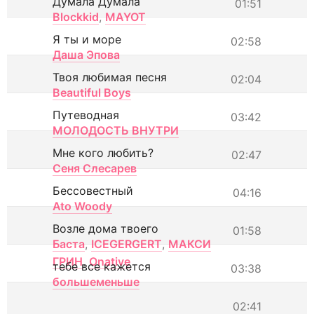
Думала Думала
01:51
Blockkid
,
MAYOT
Я ты и море
02:58
Даша Эпова
Твоя любимая песня
02:04
Beautiful Boys
Путеводная
03:42
МОЛОДОСТЬ ВНУТРИ
Мне кого любить?
02:47
Сеня Слесарев
Бессовестный
04:16
Ato Woody
Возле дома твоего
01:58
Баста
,
ICEGERGERT
,
МАКСИ
ГРИН
,
Onative
тебе все кажется
03:38
большеменьше
02:41