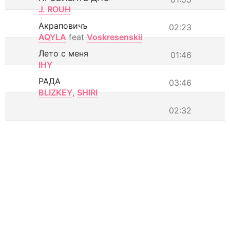
J. ROUH
Акраповичъ
02:23
AQYLA
feat
Voskresenskii
Лето с меня
01:46
IHY
РАДА
03:46
BLIZKEY
,
SHIRI
02:32