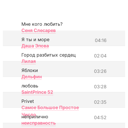
Мне кого любить?
Сеня Слесарев
Я ты и море
04:16
Даша Эпова
Город разбитых сердец
02:04
Лилая
Яблоки
03:26
Дельфин
любовь
03:28
SaintPrince 52
Privet
02:35
Самое Большое Простое
Число
неприлично
04:52
неисправность