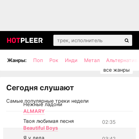
Жанры:
Поп
Рок
Инди
Метал
Альтернатив
Сегодня слушают
Самые популярные треки недели
Нежные ладони
ALMARY
Твоя любимая песня
02:35
Beautiful Boys
Я у деда
03:42