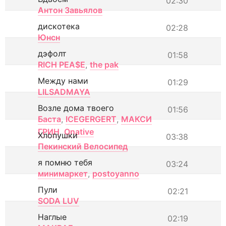
02:30
Антон Завьялов
дискотека
02:28
Юнсн
дэфолт
01:58
RICH PEA$E
,
the pak
Между нами
01:29
LILSADMAYA
Возле дома твоего
01:56
Баста
,
ICEGERGERT
,
МАКСИ
ГРИН
,
Onative
Хлопушки
03:38
Пекинский Велосипед
я помню тебя
03:24
минимаркет
,
postoyanno
Пули
02:21
SODA LUV
Наглые
02:19