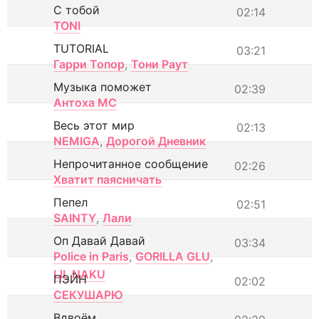
С тобой
02:14
TONI
TUTORIAL
03:21
Гарри Топор
,
Тони Раут
Музыка поможет
02:39
Антоха МС
Весь этот мир
02:13
NEMIGA
,
Дорогой Дневник
Непрочитанное сообщение
02:26
Хватит паясничать
Пепел
02:51
SAINTY
,
Лали
Оп Давай Давай
03:34
Police in Paris
,
GORILLA GLU
,
LIL NAKU
ПЭЙН
02:02
СЕКУШАРЮ
Вдвоём