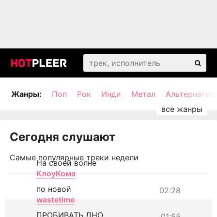
Жанры:
Поп
Рок
Инди
Метал
Альтернатив
Сегодня слушают
Самые популярные треки недели
На своей волне
КлоуКома
по новой
02:28
wastetime
ПРОБИВАТЬ ДНО
01:55