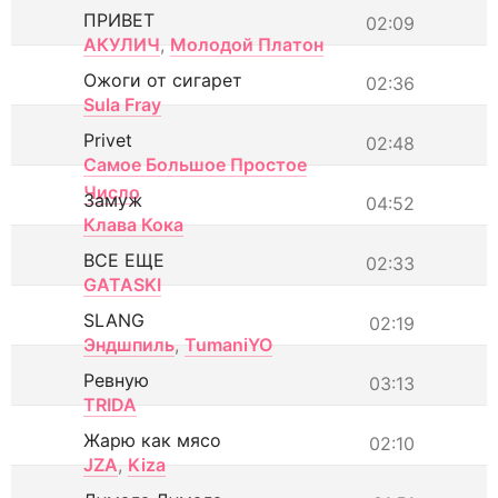
ПРИВЕТ
02:09
АКУЛИЧ
,
Молодой Платон
Ожоги от сигарет
02:36
Sula Fray
Privet
02:48
Самое Большое Простое
Число
Замуж
04:52
Клава Кока
ВСЕ ЕЩЕ
02:33
GATASKI
SLANG
02:19
Эндшпиль
,
TumaniYO
Ревную
03:13
TRIDA
Жарю как мясо
02:10
JZA
,
Kiza