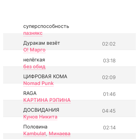
суперспособность
пазнякс
Дуракам везёт
02:02
О! Марго
нелёгкая
03:18
без обид
ЦИФРОВАЯ КОМА
02:09
Nomad Punk
RAGA
01:46
КАРТИНА РЭПИНА
ДОСВИДАНИЯ
04:45
Кунов Никита
Половина
02:14
Kambulat
,
Минаева