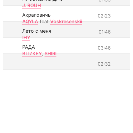
J. ROUH
Акраповичъ
02:23
AQYLA
feat
Voskresenskii
Лето с меня
01:46
IHY
РАДА
03:46
BLIZKEY
,
SHIRI
02:32