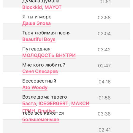
Думала Думала
01:51
Blockkid
,
MAYOT
Я ты и море
02:58
Даша Эпова
Твоя любимая песня
02:04
Beautiful Boys
Путеводная
03:42
МОЛОДОСТЬ ВНУТРИ
Мне кого любить?
02:47
Сеня Слесарев
Бессовестный
04:16
Ato Woody
Возле дома твоего
01:58
Баста
,
ICEGERGERT
,
МАКСИ
ГРИН
,
Onative
тебе все кажется
03:38
большеменьше
02:41