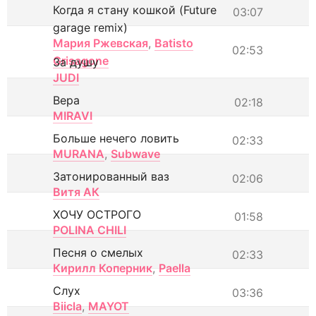
Когда я стану кошкой (Future
03:07
garage remix)
Мария Ржевская
,
Batisto
02:53
Grisagone
За душу
JUDI
Вера
02:18
MIRAVI
Больше нечего ловить
02:33
MURANA
,
Subwave
Затонированный ваз
02:06
Витя АК
ХОЧУ ОСТРОГО
01:58
POLINA CHILI
Песня о смелых
02:33
Кирилл Коперник
,
Paella
Слух
03:36
Biicla
,
MAYOT