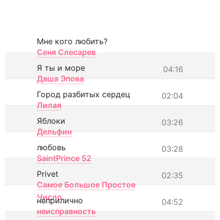
Мне кого любить?
Сеня Слесарев
Я ты и море
04:16
Даша Эпова
Город разбитых сердец
02:04
Лилая
Яблоки
03:26
Дельфин
любовь
03:28
SaintPrince 52
Privet
02:35
Самое Большое Простое
Число
неприлично
04:52
неисправность