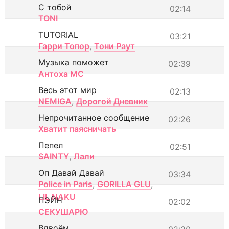
С тобой
02:14
TONI
TUTORIAL
03:21
Гарри Топор
,
Тони Раут
Музыка поможет
02:39
Антоха МС
Весь этот мир
02:13
NEMIGA
,
Дорогой Дневник
Непрочитанное сообщение
02:26
Хватит паясничать
Пепел
02:51
SAINTY
,
Лали
Оп Давай Давай
03:34
Police in Paris
,
GORILLA GLU
,
LIL NAKU
ПЭЙН
02:02
СЕКУШАРЮ
Вдвоём