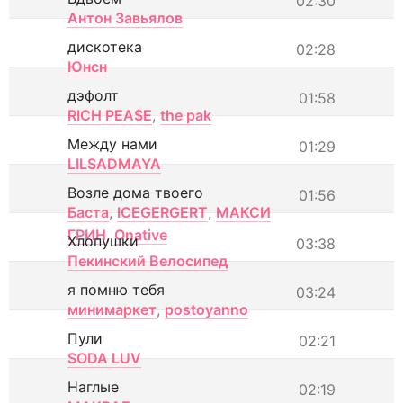
02:30
Антон Завьялов
дискотека
02:28
Юнсн
дэфолт
01:58
RICH PEA$E
,
the pak
Между нами
01:29
LILSADMAYA
Возле дома твоего
01:56
Баста
,
ICEGERGERT
,
МАКСИ
ГРИН
,
Onative
Хлопушки
03:38
Пекинский Велосипед
я помню тебя
03:24
минимаркет
,
postoyanno
Пули
02:21
SODA LUV
Наглые
02:19