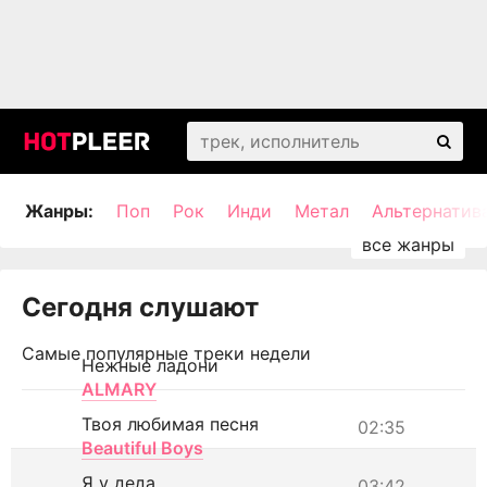
Жанры:
Поп
Рок
Инди
Метал
Альтернатив
Сегодня слушают
Самые популярные треки недели
Нежные ладони
ALMARY
Твоя любимая песня
02:35
Beautiful Boys
Я у деда
03:42