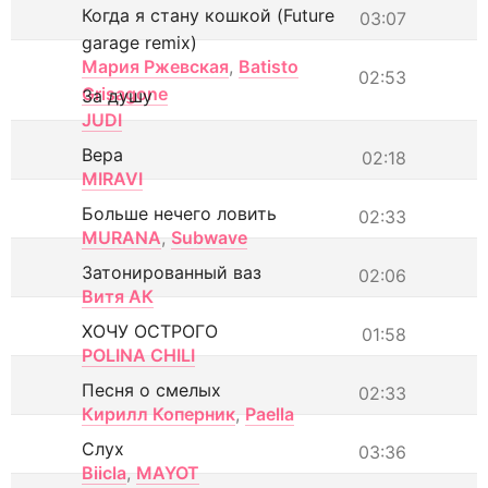
Когда я стану кошкой (Future
03:07
garage remix)
Мария Ржевская
,
Batisto
02:53
Grisagone
За душу
JUDI
Вера
02:18
MIRAVI
Больше нечего ловить
02:33
MURANA
,
Subwave
Затонированный ваз
02:06
Витя АК
ХОЧУ ОСТРОГО
01:58
POLINA CHILI
Песня о смелых
02:33
Кирилл Коперник
,
Paella
Слух
03:36
Biicla
,
MAYOT