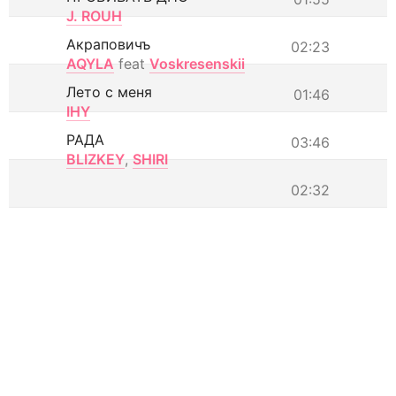
J. ROUH
Акраповичъ
02:23
AQYLA
feat
Voskresenskii
Лето с меня
01:46
IHY
РАДА
03:46
BLIZKEY
,
SHIRI
02:32