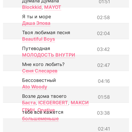
Думала Думала
01:51
Blockkid
,
MAYOT
Я ты и море
02:58
Даша Эпова
Твоя любимая песня
02:04
Beautiful Boys
Путеводная
03:42
МОЛОДОСТЬ ВНУТРИ
Мне кого любить?
02:47
Сеня Слесарев
Бессовестный
04:16
Ato Woody
Возле дома твоего
01:58
Баста
,
ICEGERGERT
,
МАКСИ
ГРИН
,
Onative
тебе все кажется
03:38
большеменьше
02:41