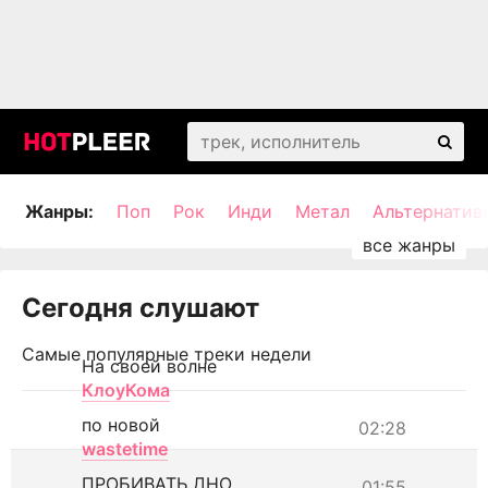
Жанры:
Поп
Рок
Инди
Метал
Альтернатив
Сегодня слушают
Самые популярные треки недели
На своей волне
КлоуКома
по новой
02:28
wastetime
ПРОБИВАТЬ ДНО
01:55