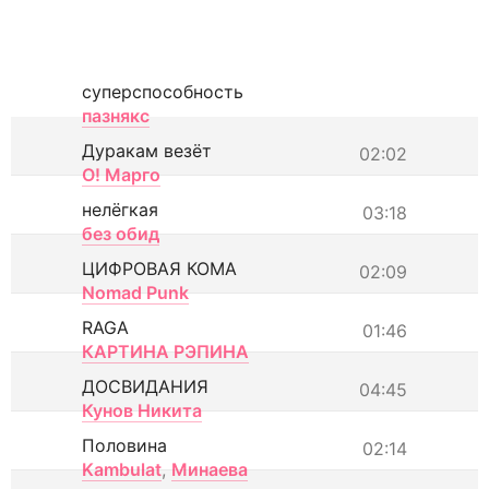
суперспособность
пазнякс
Дуракам везёт
02:02
О! Марго
нелёгкая
03:18
без обид
ЦИФРОВАЯ КОМА
02:09
Nomad Punk
RAGA
01:46
КАРТИНА РЭПИНА
ДОСВИДАНИЯ
04:45
Кунов Никита
Половина
02:14
Kambulat
,
Минаева