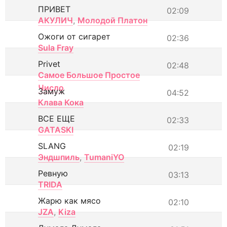
ПРИВЕТ
02:09
АКУЛИЧ
,
Молодой Платон
Ожоги от сигарет
02:36
Sula Fray
Privet
02:48
Самое Большое Простое
Число
Замуж
04:52
Клава Кока
ВСЕ ЕЩЕ
02:33
GATASKI
SLANG
02:19
Эндшпиль
,
TumaniYO
Ревную
03:13
TRIDA
Жарю как мясо
02:10
JZA
,
Kiza