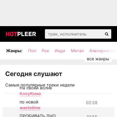
Жанры:
Поп
Рок
Инди
Метал
Альтернатив
Сегодня слушают
Самые популярные треки недели
На своей волне
КлоуКома
по новой
02:28
wastetime
ПРОБИВАТЬ ДНО
01:55