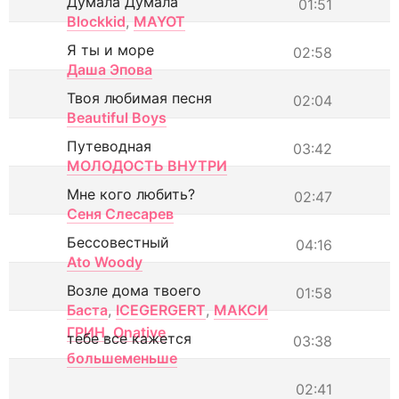
Думала Думала
01:51
Blockkid
,
MAYOT
Я ты и море
02:58
Даша Эпова
Твоя любимая песня
02:04
Beautiful Boys
Путеводная
03:42
МОЛОДОСТЬ ВНУТРИ
Мне кого любить?
02:47
Сеня Слесарев
Бессовестный
04:16
Ato Woody
Возле дома твоего
01:58
Баста
,
ICEGERGERT
,
МАКСИ
ГРИН
,
Onative
тебе все кажется
03:38
большеменьше
02:41