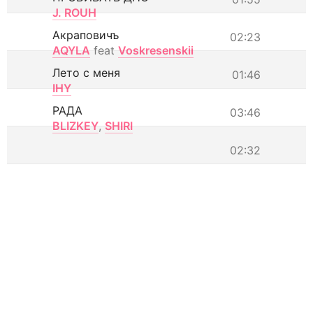
J. ROUH
Акраповичъ
02:23
AQYLA
feat
Voskresenskii
Лето с меня
01:46
IHY
РАДА
03:46
BLIZKEY
,
SHIRI
02:32