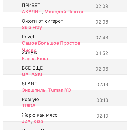
ПРИВЕТ
02:09
АКУЛИЧ
,
Молодой Платон
Ожоги от сигарет
02:36
Sula Fray
Privet
02:48
Самое Большое Простое
Число
Замуж
04:52
Клава Кока
ВСЕ ЕЩЕ
02:33
GATASKI
SLANG
02:19
Эндшпиль
,
TumaniYO
Ревную
03:13
TRIDA
Жарю как мясо
02:10
JZA
,
Kiza