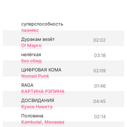
суперспособность
пазнякс
Дуракам везёт
02:02
О! Марго
нелёгкая
03:18
без обид
ЦИФРОВАЯ КОМА
02:09
Nomad Punk
RAGA
01:46
КАРТИНА РЭПИНА
ДОСВИДАНИЯ
04:45
Кунов Никита
Половина
02:14
Kambulat
,
Минаева