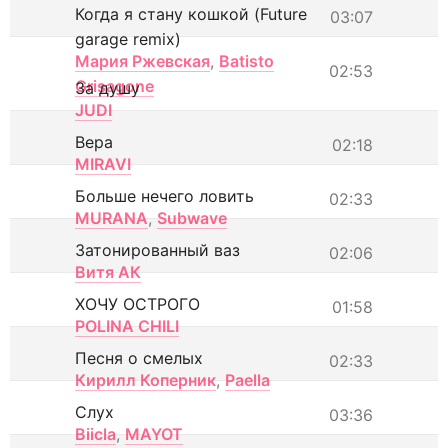
Когда я стану кошкой (Future
03:07
garage remix)
Мария Ржевская
,
Batisto
02:53
Grisagone
За душу
JUDI
Вера
02:18
MIRAVI
Больше нечего ловить
02:33
MURANA
,
Subwave
Затонированный ваз
02:06
Витя АК
ХОЧУ ОСТРОГО
01:58
POLINA CHILI
Песня о смелых
02:33
Кирилл Коперник
,
Paella
Слух
03:36
Biicla
,
MAYOT