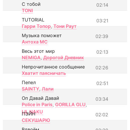
С тобой
02:14
TONI
TUTORIAL
03:21
Гарри Топор
,
Тони Раут
Музыка поможет
02:39
Антоха МС
Весь этот мир
02:13
NEMIGA
,
Дорогой Дневник
Непрочитанное сообщение
02:26
Хватит паясничать
Пепел
02:51
SAINTY
,
Лали
Оп Давай Давай
03:34
Police in Paris
,
GORILLA GLU
,
LIL NAKU
ПЭЙН
02:02
СЕКУШАРЮ
Вдвоём