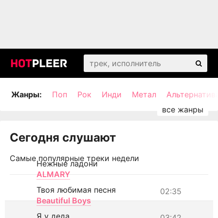
Жанры:
Поп
Рок
Инди
Метал
Альтернатив
Сегодня слушают
Самые популярные треки недели
Нежные ладони
ALMARY
Твоя любимая песня
02:35
Beautiful Boys
Я у деда
03:42