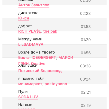
02:30
Антон Завьялов
дискотека
02:28
Юнсн
дэфолт
01:58
RICH PEA$E
,
the pak
Между нами
01:29
LILSADMAYA
Возле дома твоего
01:56
Баста
,
ICEGERGERT
,
МАКСИ
ГРИН
,
Onative
Хлопушки
03:38
Пекинский Велосипед
я помню тебя
03:24
минимаркет
,
postoyanno
Пули
02:21
SODA LUV
Наглые
02:19