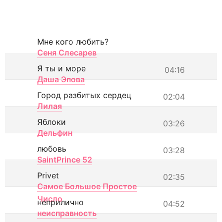
Мне кого любить?
Сеня Слесарев
Я ты и море
04:16
Даша Эпова
Город разбитых сердец
02:04
Лилая
Яблоки
03:26
Дельфин
любовь
03:28
SaintPrince 52
Privet
02:35
Самое Большое Простое
Число
неприлично
04:52
неисправность