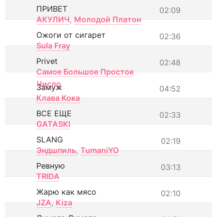
ПРИВЕТ
02:09
АКУЛИЧ
,
Молодой Платон
Ожоги от сигарет
02:36
Sula Fray
Privet
02:48
Самое Большое Простое
Число
Замуж
04:52
Клава Кока
ВСЕ ЕЩЕ
02:33
GATASKI
SLANG
02:19
Эндшпиль
,
TumaniYO
Ревную
03:13
TRIDA
Жарю как мясо
02:10
JZA
,
Kiza