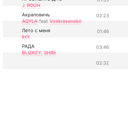
J. ROUH
Акраповичъ
02:23
AQYLA
feat
Voskresenskii
Лето с меня
01:46
IHY
РАДА
03:46
BLIZKEY
,
SHIRI
02:32