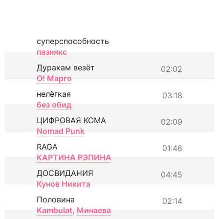
суперспособность
пазнякс
Дуракам везёт
02:02
О! Марго
нелёгкая
03:18
без обид
ЦИФРОВАЯ КОМА
02:09
Nomad Punk
RAGA
01:46
КАРТИНА РЭПИНА
ДОСВИДАНИЯ
04:45
Кунов Никита
Половина
02:14
Kambulat
,
Минаева