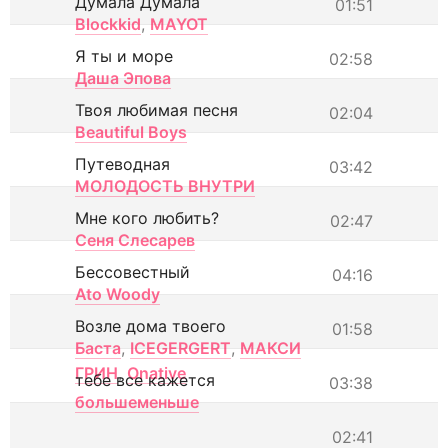
Думала Думала
01:51
Blockkid
,
MAYOT
Я ты и море
02:58
Даша Эпова
Твоя любимая песня
02:04
Beautiful Boys
Путеводная
03:42
МОЛОДОСТЬ ВНУТРИ
Мне кого любить?
02:47
Сеня Слесарев
Бессовестный
04:16
Ato Woody
Возле дома твоего
01:58
Баста
,
ICEGERGERT
,
МАКСИ
ГРИН
,
Onative
тебе все кажется
03:38
большеменьше
02:41