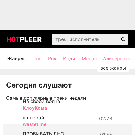
Жанры:
Поп
Рок
Инди
Метал
Альтернатив
Сегодня слушают
Самые популярные треки недели
На своей волне
КлоуКома
по новой
02:28
wastetime
ПРОБИВАТЬ ДНО
01:55