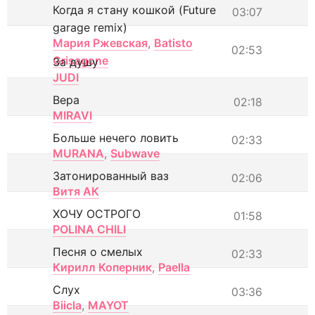
Когда я стану кошкой (Future
03:07
garage remix)
Мария Ржевская
,
Batisto
02:53
Grisagone
За душу
JUDI
Вера
02:18
MIRAVI
Больше нечего ловить
02:33
MURANA
,
Subwave
Затонированный ваз
02:06
Витя АК
ХОЧУ ОСТРОГО
01:58
POLINA CHILI
Песня о смелых
02:33
Кирилл Коперник
,
Paella
Слух
03:36
Biicla
,
MAYOT