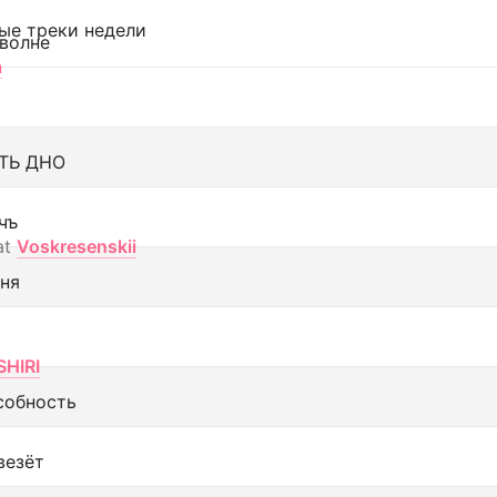
ые треки недели
 волне
а
ТЬ ДНО
чъ
at
Voskresenskii
еня
SHIRI
собность
везёт