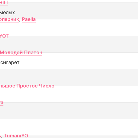
ILI
смелых
оперник
,
Paella
YOT
Молодой Платон
 сигарет
льшое Простое Число
ка
ь
,
TumaniYO