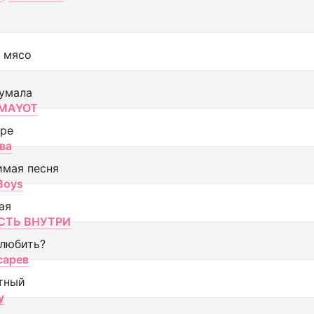
 мясо
умала
MAYOT
оре
ва
имая песня
 Boys
ая
ТЬ ВНУТРИ
 любить?
сарев
тный
y