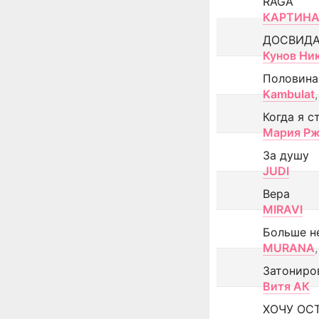
RAGA
КАРТИНА
ДОСВИД
Кунов Ни
Половина
Kambulat
,
Когда я с
Мария Рж
За душу
JUDI
Вера
MIRAVI
Больше н
MURANA
,
Затониро
Витя АК
ХОЧУ ОС