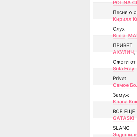
POLINA CH
Песня о 
Кирилл К
Слух
Biicla
,
MA
ПРИВЕТ
АКУЛИЧ
,
Ожоги от
Sula Fray
Privet
Самое Бо
Замуж
Клава Ко
ВСЕ ЕЩЕ
GATASKI
SLANG
Эндшпил