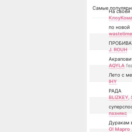
Самые популярн
На своей
КлоуКом
по новой
wastetime
ПРОБИВА
J. ROUH
Акрапови
AQYLA
fe
Лето с м
IHY
РАДА
BLIZKEY
,
суперспо
пазнякс
Дуракам 
О! Марго