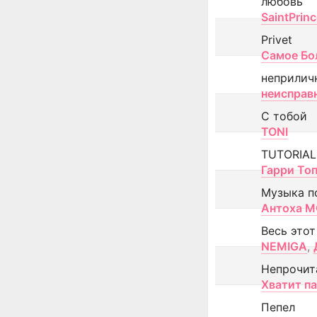
любовь
SaintPrin
Privet
Самое Бо
неприлич
неисправ
С тобой
TONI
TUTORIAL
Гарри То
Музыка п
Антоха 
Весь этот
NEMIGA
,
Непрочит
Хватит п
Пепел