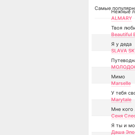
Самые популярн
Нежные л
ALMARY
Твоя люб
Beautiful
Я у деда
SLAVA SK
Путеводн
МОЛОДОС
Мимо
Marselle
У тебя св
Marytale
Мне кого
Сеня Сле
Я ты и м
Даша Эпо