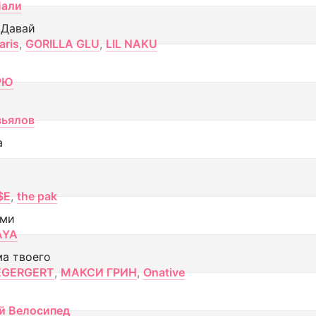
Лали
 Давай
aris
,
GORILLA GLU
,
LIL NAKU
РЮ
вьялов
а
$E
,
the pak
ами
AYA
ма твоего
EGERGERT
,
МАКСИ ГРИН
,
Onative
й Велосипед