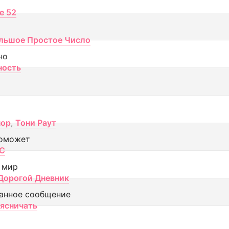
ce 52
льшое Простое Число
но
ность
пор
,
Тони Раут
оможет
МС
 мир
Дорогой Дневник
анное сообщение
аясничать