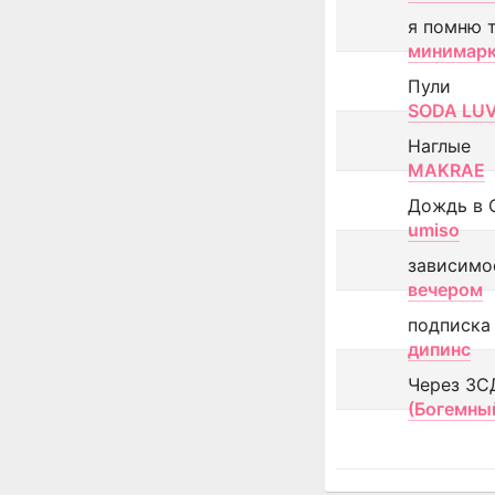
я помню 
минимар
Пули
SODA LU
Наглые
MAKRAE
Дождь в 
umiso
зависимо
вечером
подписка
дипинс
Через ЗС
(Богемны