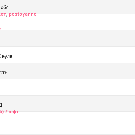
тебя
кет
,
postoyanno
V
Сеуле
сть
Д
й) Люфт