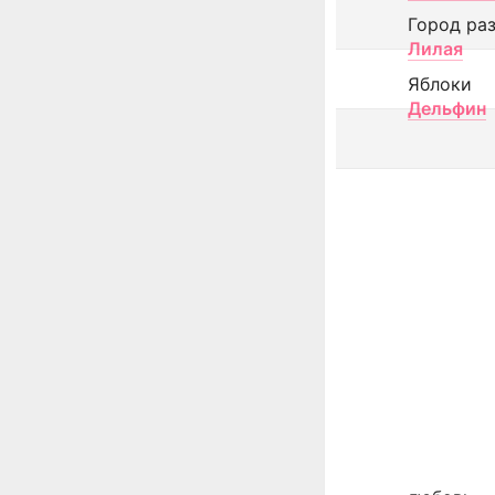
Город ра
Лилая
Яблоки
Дельфин