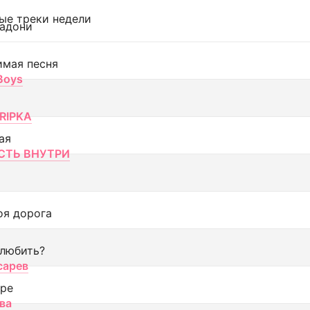
ые треки недели
адони
имая песня
 Boys
RIPKA
ая
ТЬ ВНУТРИ
оя дорога
 любить?
сарев
оре
ва