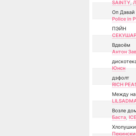
SAINTY
,
Оп Давай
Police in P
ПЭЙН
СЕКУША
Вдвоём
Антон За
дискотек
Юнсн
дэфолт
RICH PEA
Между н
LILSADM
Возле до
Баста
,
IC
Хлопушки
Пекински