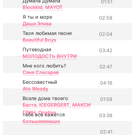
Думала Думала
01:51
Blockkid
,
MAYOT
Я ты и море
02:58
Даша Эпова
Твоя любимая песня
02:04
Beautiful Boys
Путеводная
03:42
МОЛОДОСТЬ ВНУТРИ
Мне кого любить?
02:47
Сеня Слесарев
Бессовестный
04:16
Ato Woody
Возле дома твоего
01:58
Баста
,
ICEGERGERT
,
МАКСИ
ГРИН
,
Onative
тебе все кажется
03:38
большеменьше
02:41