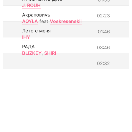
J. ROUH
Акраповичъ
02:23
AQYLA
feat
Voskresenskii
Лето с меня
01:46
IHY
РАДА
03:46
BLIZKEY
,
SHIRI
02:32