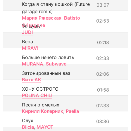
Когда я стану кошкой (Future
03:07
garage remix)
Мария Ржевская
,
Batisto
02:53
Grisagone
За душу
JUDI
Вера
02:18
MIRAVI
Больше нечего ловить
02:33
MURANA
,
Subwave
Затонированный ваз
02:06
Витя АК
ХОЧУ ОСТРОГО
01:58
POLINA CHILI
Песня о смелых
02:33
Кирилл Коперник
,
Paella
Слух
03:36
Biicla
,
MAYOT