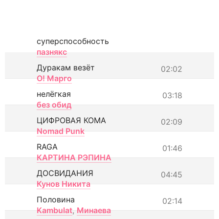
суперспособность
пазнякс
Дуракам везёт
02:02
О! Марго
нелёгкая
03:18
без обид
ЦИФРОВАЯ КОМА
02:09
Nomad Punk
RAGA
01:46
КАРТИНА РЭПИНА
ДОСВИДАНИЯ
04:45
Кунов Никита
Половина
02:14
Kambulat
,
Минаева