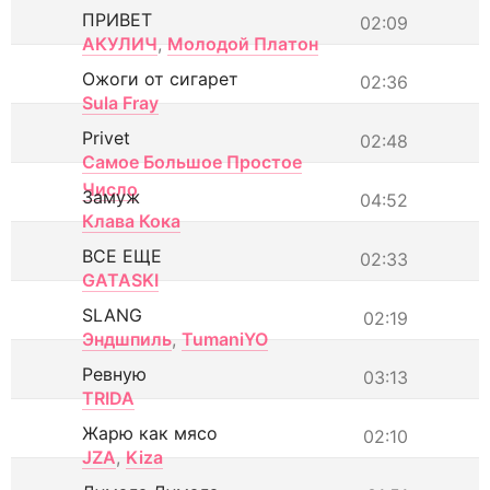
ПРИВЕТ
02:09
АКУЛИЧ
,
Молодой Платон
Ожоги от сигарет
02:36
Sula Fray
Privet
02:48
Самое Большое Простое
Число
Замуж
04:52
Клава Кока
ВСЕ ЕЩЕ
02:33
GATASKI
SLANG
02:19
Эндшпиль
,
TumaniYO
Ревную
03:13
TRIDA
Жарю как мясо
02:10
JZA
,
Kiza