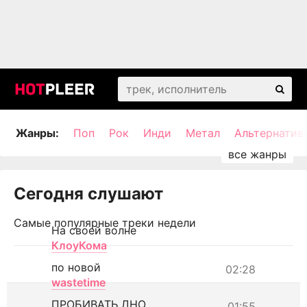
Жанры:
Поп
Рок
Инди
Метал
Альтернатив
Сегодня слушают
Самые популярные треки недели
На своей волне
КлоуКома
по новой
02:28
wastetime
ПРОБИВАТЬ ДНО
01:55