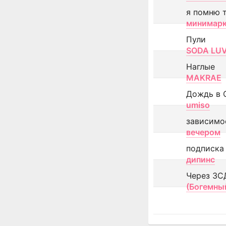
я помню 
минимар
Пули
SODA LU
Наглые
MAKRAE
Дождь в 
umiso
зависимо
вечером
подписка
дипинс
Через ЗС
(Богемны