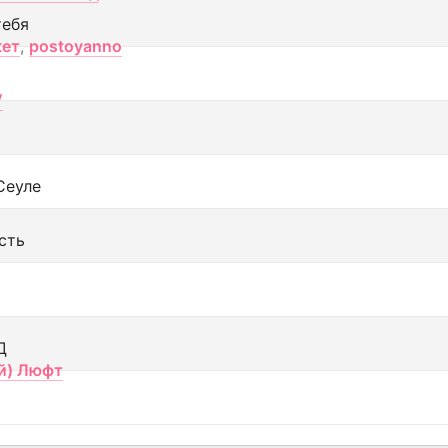
тебя
кет
,
postoyanno
V
Сеуле
сть
Д
й) Люфт