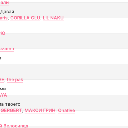
Лали
 Давай
aris
,
GORILLA GLU
,
LIL NAKU
РЮ
вьялов
а
$E
,
the pak
ами
AYA
ма твоего
EGERGERT
,
МАКСИ ГРИН
,
Onative
й Велосипед