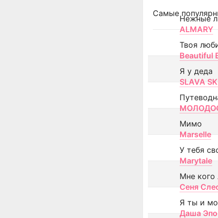
Самые популярн
Нежные л
ALMARY
Твоя люб
Beautiful
Я у деда
SLAVA SK
Путеводн
МОЛОДОС
Мимо
Marselle
У тебя св
Marytale
Мне кого
Сеня Сле
Я ты и м
Даша Эпо