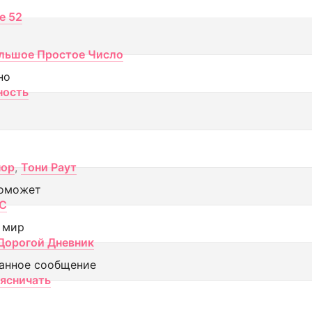
ce 52
льшое Простое Число
но
ность
пор
,
Тони Раут
оможет
МС
 мир
Дорогой Дневник
анное сообщение
аясничать