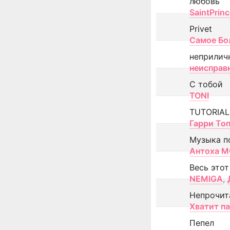
любовь
SaintPrin
Privet
Самое Бо
неприлич
неисправ
С тобой
TONI
TUTORIAL
Гарри То
Музыка п
Антоха 
Весь этот
NEMIGA
,
Непрочит
Хватит п
Пепел