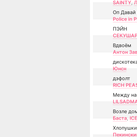
SAINTY
,
Оп Давай
Police in P
ПЭЙН
СЕКУША
Вдвоём
Антон За
дискотек
Юнсн
дэфолт
RICH PEA
Между н
LILSADM
Возле до
Баста
,
IC
Хлопушки
Пекински