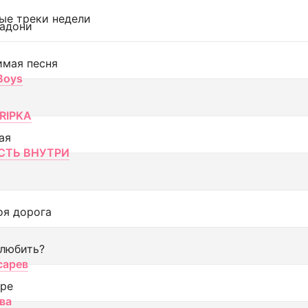
ые треки недели
адони
имая песня
 Boys
RIPKA
ая
ТЬ ВНУТРИ
оя дорога
 любить?
сарев
оре
ва