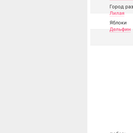
Город ра
Лилая
Яблоки
Дельфин