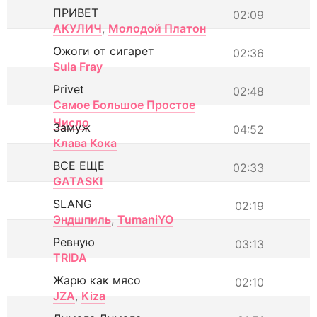
ПРИВЕТ
02:09
АКУЛИЧ
,
Молодой Платон
Ожоги от сигарет
02:36
Sula Fray
Privet
02:48
Самое Большое Простое
Число
Замуж
04:52
Клава Кока
ВСЕ ЕЩЕ
02:33
GATASKI
SLANG
02:19
Эндшпиль
,
TumaniYO
Ревную
03:13
TRIDA
Жарю как мясо
02:10
JZA
,
Kiza