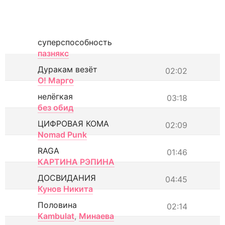
суперспособность
пазнякс
Дуракам везёт
02:02
О! Марго
нелёгкая
03:18
без обид
ЦИФРОВАЯ КОМА
02:09
Nomad Punk
RAGA
01:46
КАРТИНА РЭПИНА
ДОСВИДАНИЯ
04:45
Кунов Никита
Половина
02:14
Kambulat
,
Минаева