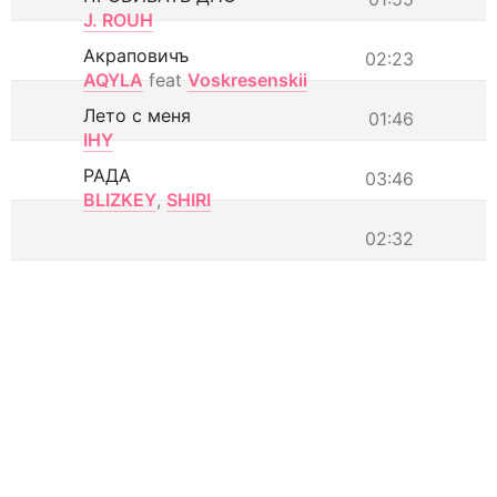
J. ROUH
Акраповичъ
02:23
AQYLA
feat
Voskresenskii
Лето с меня
01:46
IHY
РАДА
03:46
BLIZKEY
,
SHIRI
02:32