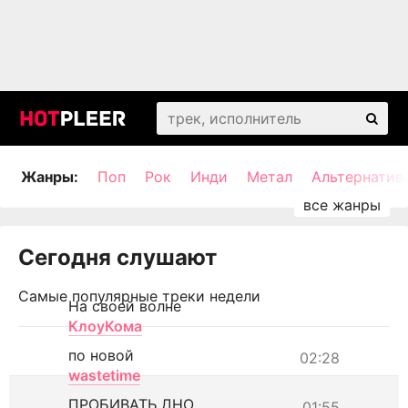
Жанры:
Поп
Рок
Инди
Метал
Альтернатив
Сегодня слушают
Самые популярные треки недели
На своей волне
КлоуКома
по новой
02:28
wastetime
ПРОБИВАТЬ ДНО
01:55