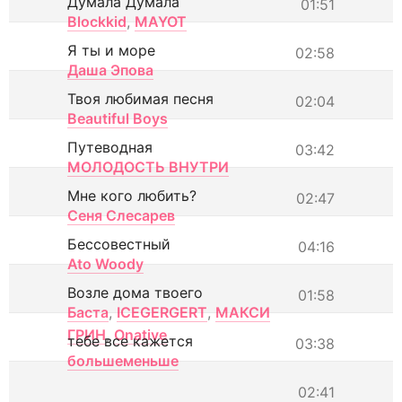
Думала Думала
01:51
Blockkid
,
MAYOT
Я ты и море
02:58
Даша Эпова
Твоя любимая песня
02:04
Beautiful Boys
Путеводная
03:42
МОЛОДОСТЬ ВНУТРИ
Мне кого любить?
02:47
Сеня Слесарев
Бессовестный
04:16
Ato Woody
Возле дома твоего
01:58
Баста
,
ICEGERGERT
,
МАКСИ
ГРИН
,
Onative
тебе все кажется
03:38
большеменьше
02:41