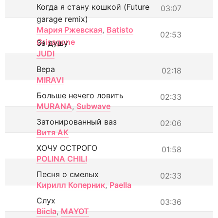
Когда я стану кошкой (Future
03:07
garage remix)
Мария Ржевская
,
Batisto
02:53
Grisagone
За душу
JUDI
Вера
02:18
MIRAVI
Больше нечего ловить
02:33
MURANA
,
Subwave
Затонированный ваз
02:06
Витя АК
ХОЧУ ОСТРОГО
01:58
POLINA CHILI
Песня о смелых
02:33
Кирилл Коперник
,
Paella
Слух
03:36
Biicla
,
MAYOT