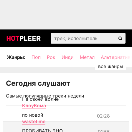
Жанры:
Поп
Рок
Инди
Метал
Альтернатив
Сегодня слушают
Самые популярные треки недели
На своей волне
КлоуКома
по новой
02:28
wastetime
ПРОБИВАТЬ ДНО
01:55