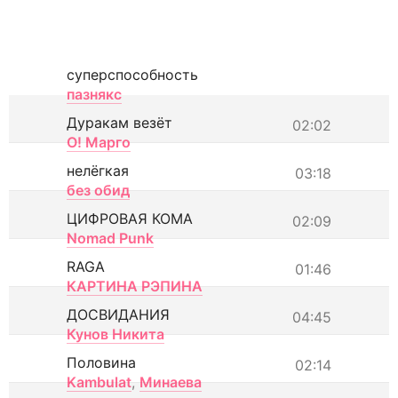
суперспособность
пазнякс
Дуракам везёт
02:02
О! Марго
нелёгкая
03:18
без обид
ЦИФРОВАЯ КОМА
02:09
Nomad Punk
RAGA
01:46
КАРТИНА РЭПИНА
ДОСВИДАНИЯ
04:45
Кунов Никита
Половина
02:14
Kambulat
,
Минаева