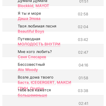
Думала Думала
01:51
Blockkid
,
MAYOT
Я ты и море
02:58
Даша Эпова
Твоя любимая песня
02:04
Beautiful Boys
Путеводная
03:42
МОЛОДОСТЬ ВНУТРИ
Мне кого любить?
02:47
Сеня Слесарев
Бессовестный
04:16
Ato Woody
Возле дома твоего
01:58
Баста
,
ICEGERGERT
,
МАКСИ
ГРИН
,
Onative
тебе все кажется
03:38
большеменьше
02:41