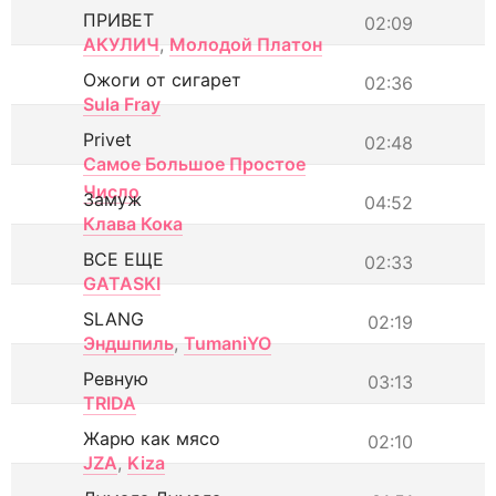
ПРИВЕТ
02:09
АКУЛИЧ
,
Молодой Платон
Ожоги от сигарет
02:36
Sula Fray
Privet
02:48
Самое Большое Простое
Число
Замуж
04:52
Клава Кока
ВСЕ ЕЩЕ
02:33
GATASKI
SLANG
02:19
Эндшпиль
,
TumaniYO
Ревную
03:13
TRIDA
Жарю как мясо
02:10
JZA
,
Kiza