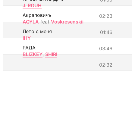
J. ROUH
Акраповичъ
02:23
AQYLA
feat
Voskresenskii
Лето с меня
01:46
IHY
РАДА
03:46
BLIZKEY
,
SHIRI
02:32