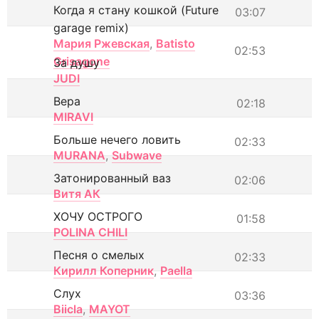
Когда я стану кошкой (Future
03:07
garage remix)
Мария Ржевская
,
Batisto
02:53
Grisagone
За душу
JUDI
Вера
02:18
MIRAVI
Больше нечего ловить
02:33
MURANA
,
Subwave
Затонированный ваз
02:06
Витя АК
ХОЧУ ОСТРОГО
01:58
POLINA CHILI
Песня о смелых
02:33
Кирилл Коперник
,
Paella
Слух
03:36
Biicla
,
MAYOT