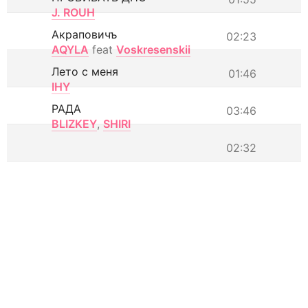
J. ROUH
Акраповичъ
02:23
AQYLA
feat
Voskresenskii
Лето с меня
01:46
IHY
РАДА
03:46
BLIZKEY
,
SHIRI
02:32