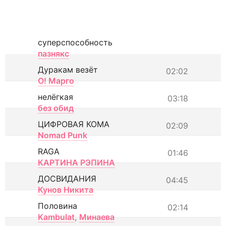
суперспособность
пазнякс
Дуракам везёт
02:02
О! Марго
нелёгкая
03:18
без обид
ЦИФРОВАЯ КОМА
02:09
Nomad Punk
RAGA
01:46
КАРТИНА РЭПИНА
ДОСВИДАНИЯ
04:45
Кунов Никита
Половина
02:14
Kambulat
,
Минаева