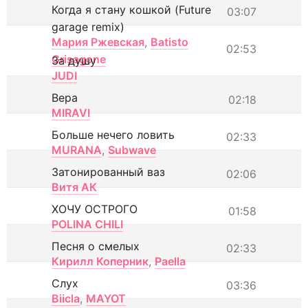
Когда я стану кошкой (Future
03:07
garage remix)
Мария Ржевская
,
Batisto
02:53
Grisagone
За душу
JUDI
Вера
02:18
MIRAVI
Больше нечего ловить
02:33
MURANA
,
Subwave
Затонированный ваз
02:06
Витя АК
ХОЧУ ОСТРОГО
01:58
POLINA CHILI
Песня о смелых
02:33
Кирилл Коперник
,
Paella
Слух
03:36
Biicla
,
MAYOT