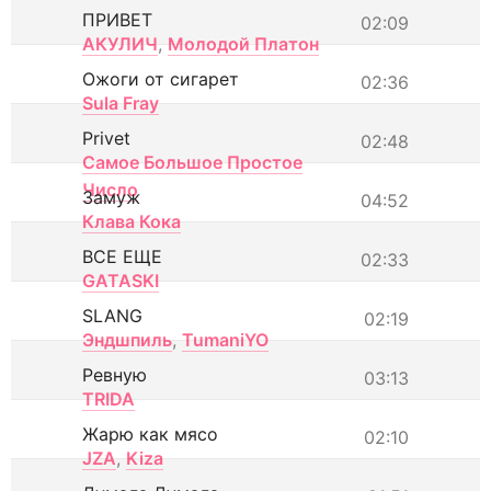
ПРИВЕТ
02:09
АКУЛИЧ
,
Молодой Платон
Ожоги от сигарет
02:36
Sula Fray
Privet
02:48
Самое Большое Простое
Число
Замуж
04:52
Клава Кока
ВСЕ ЕЩЕ
02:33
GATASKI
SLANG
02:19
Эндшпиль
,
TumaniYO
Ревную
03:13
TRIDA
Жарю как мясо
02:10
JZA
,
Kiza