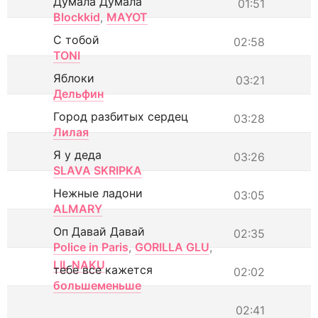
Думала Думала
01:51
Blockkid
,
MAYOT
С тобой
02:58
TONI
Яблоки
03:21
Дельфин
Город разбитых сердец
03:28
Лилая
Я у деда
03:26
SLAVA SKRIPKA
Нежные ладони
03:05
ALMARY
Оп Давай Давай
02:35
Police in Paris
,
GORILLA GLU
,
LIL NAKU
тебе все кажется
02:02
большеменьше
02:41