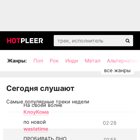
Жанры:
Поп
Рок
Инди
Метал
Альтернатив
Сегодня слушают
Самые популярные треки недели
На своей волне
КлоуКома
по новой
02:28
wastetime
ПРОБИВАТЬ ДНО
01:55