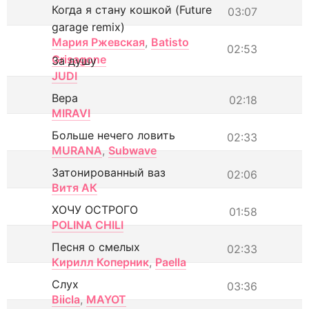
Когда я стану кошкой (Future
03:07
garage remix)
Мария Ржевская
,
Batisto
02:53
Grisagone
За душу
JUDI
Вера
02:18
MIRAVI
Больше нечего ловить
02:33
MURANA
,
Subwave
Затонированный ваз
02:06
Витя АК
ХОЧУ ОСТРОГО
01:58
POLINA CHILI
Песня о смелых
02:33
Кирилл Коперник
,
Paella
Слух
03:36
Biicla
,
MAYOT