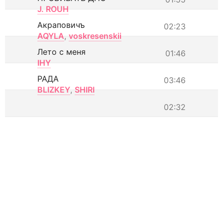
J. ROUH
Акраповичъ
02:23
AQYLA
,
voskresenskii
Лето с меня
01:46
IHY
РАДА
03:46
BLIZKEY
,
SHIRI
02:32