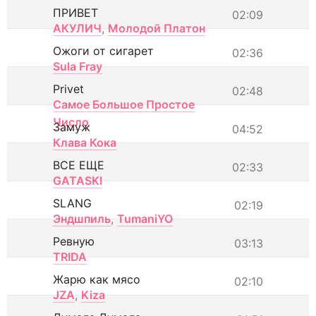
ПРИВЕТ
02:09
АКУЛИЧ
,
Молодой Платон
Ожоги от сигарет
02:36
Sula Fray
Privet
02:48
Самое Большое Простое
Число
Замуж
04:52
Клава Кока
ВСЕ ЕЩЕ
02:33
GATASKI
SLANG
02:19
Эндшпиль
,
TumaniYO
Ревную
03:13
TRIDA
Жарю как мясо
02:10
JZA
,
Kiza