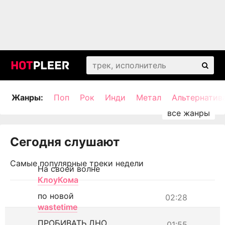
Жанры:
Поп
Рок
Инди
Метал
Альтернатив
Сегодня слушают
Самые популярные треки недели
На своей волне
КлоуКома
по новой
02:28
wastetime
ПРОБИВАТЬ ДНО
01:55