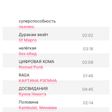
суперспособность
пазнякс
Дуракам везёт
02:02
О! Марго
нелёгкая
03:18
без обид
ЦИФРОВАЯ КОМА
02:09
Nomad Punk
RAGA
01:46
КАРТИНА РЭПИНА
ДОСВИДАНИЯ
04:45
Кунов Никита
Половина
02:14
Kambulat
,
Минаева