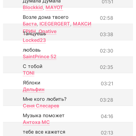
Думала Думала
01:51
Blockkid
,
MAYOT
Возле дома твоего
02:58
Баста
,
ICEGERGERT
,
МАКСИ
ГРИН
,
Onative
Танцуешь
03:38
Locked23
любовь
02:30
SaintPrince 52
С тобой
02:35
TONI
Яблоки
03:21
Дельфин
Мне кого любить?
03:28
Сеня Слесарев
Музыка поможет
04:16
Антоха МС
тебе все кажется
02:13