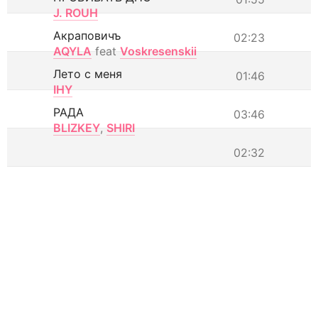
J. ROUH
Акраповичъ
02:23
AQYLA
feat
Voskresenskii
Лето с меня
01:46
IHY
РАДА
03:46
BLIZKEY
,
SHIRI
02:32