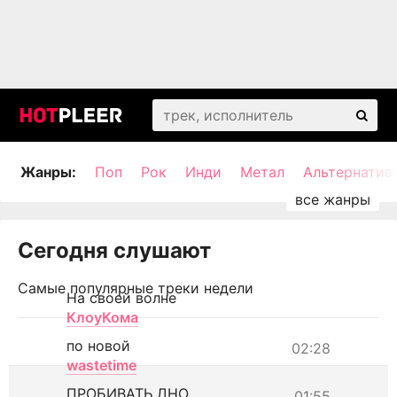
Жанры:
Поп
Рок
Инди
Метал
Альтернатив
Сегодня слушают
Самые популярные треки недели
На своей волне
КлоуКома
по новой
02:28
wastetime
ПРОБИВАТЬ ДНО
01:55