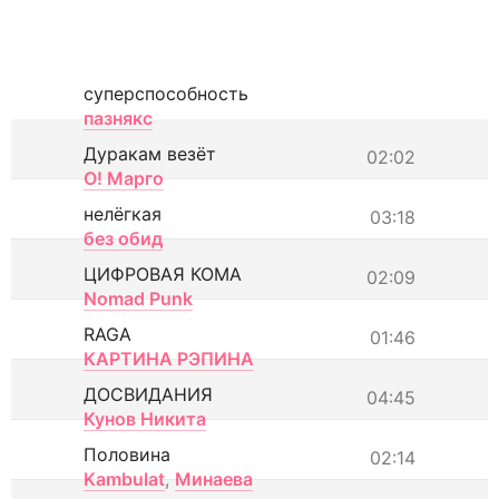
суперспособность
пазнякс
Дуракам везёт
02:02
О! Марго
нелёгкая
03:18
без обид
ЦИФРОВАЯ КОМА
02:09
Nomad Punk
RAGA
01:46
КАРТИНА РЭПИНА
ДОСВИДАНИЯ
04:45
Кунов Никита
Половина
02:14
Kambulat
,
Минаева