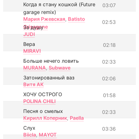
Когда я стану кошкой (Future
03:07
garage remix)
Мария Ржевская
,
Batisto
02:53
Grisagone
За душу
JUDI
Вера
02:18
MIRAVI
Больше нечего ловить
02:33
MURANA
,
Subwave
Затонированный ваз
02:06
Витя АК
ХОЧУ ОСТРОГО
01:58
POLINA CHILI
Песня о смелых
02:33
Кирилл Коперник
,
Paella
Слух
03:36
Biicla
,
MAYOT