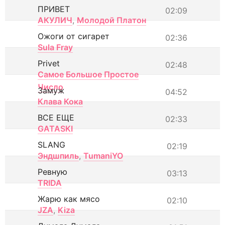
ПРИВЕТ
02:09
АКУЛИЧ
,
Молодой Платон
Ожоги от сигарет
02:36
Sula Fray
Privet
02:48
Самое Большое Простое
Число
Замуж
04:52
Клава Кока
ВСЕ ЕЩЕ
02:33
GATASKI
SLANG
02:19
Эндшпиль
,
TumaniYO
Ревную
03:13
TRIDA
Жарю как мясо
02:10
JZA
,
Kiza