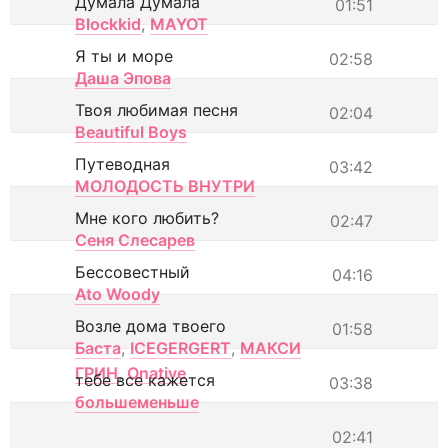
Думала Думала
01:51
Blockkid
,
MAYOT
Я ты и море
02:58
Даша Эпова
Твоя любимая песня
02:04
Beautiful Boys
Путеводная
03:42
МОЛОДОСТЬ ВНУТРИ
Мне кого любить?
02:47
Сеня Слесарев
Бессовестный
04:16
Ato Woody
Возле дома твоего
01:58
Баста
,
ICEGERGERT
,
МАКСИ
ГРИН
,
Onative
тебе все кажется
03:38
большеменьше
02:41