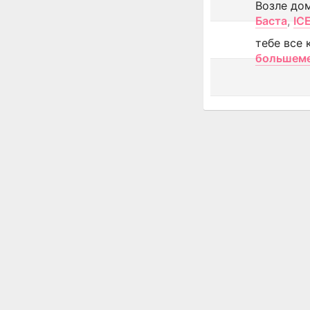
Возле до
Баста
,
IC
тебе все 
большем