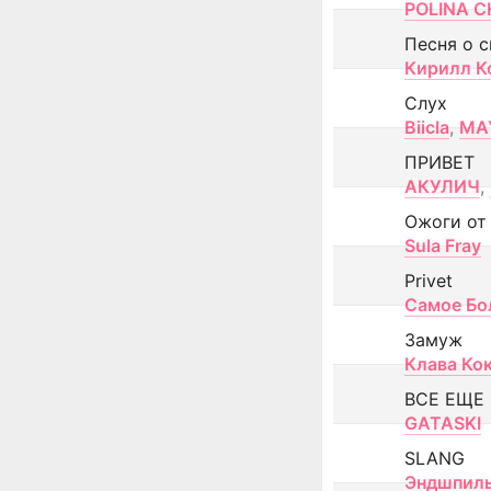
POLINA CH
Песня о 
Кирилл К
Слух
Biicla
,
MA
ПРИВЕТ
АКУЛИЧ
,
Ожоги от
Sula Fray
Privet
Самое Бо
Замуж
Клава Ко
ВСЕ ЕЩЕ
GATASKI
SLANG
Эндшпил