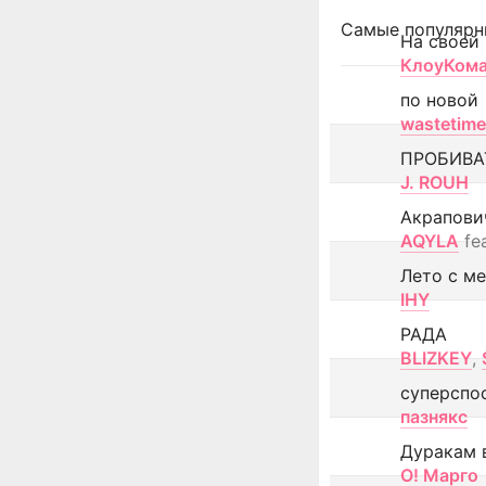
Самые популярн
На своей
КлоуКом
по новой
wastetime
ПРОБИВА
J. ROUH
Акрапови
AQYLA
fe
Лето с м
IHY
РАДА
BLIZKEY
,
суперспо
пазнякс
Дуракам 
О! Марго