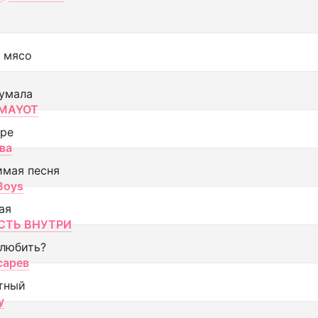
 мясо
умала
MAYOT
оре
ва
имая песня
 Boys
ая
ТЬ ВНУТРИ
 любить?
сарев
тный
y