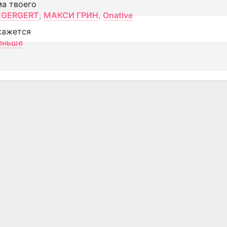
ма твоего
EGERGERT
,
МАКСИ ГРИН
,
Onative
кажется
еньше