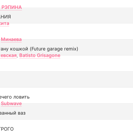
 РЭПИНА
АНИЯ
кита
Минаева
тану кошкой (Future garage remix)
евская
,
Batisto Grisagone
ечего ловить
Subwave
ванный ваз
ТРОГО