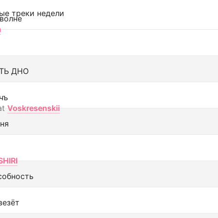
ые треки недели
 волне
а
ТЬ ДНО
чъ
at
Voskresenskii
еня
SHIRI
собность
везёт