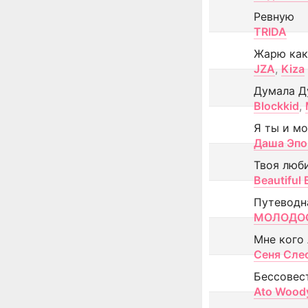
Ревную
TRIDA
Жарю как
JZA
,
Kiza
Думала Д
Blockkid
,
Я ты и м
Даша Эпо
Твоя люб
Beautiful
Путеводн
МОЛОДОС
Мне кого
Сеня Сле
Бессовес
Ato Wood