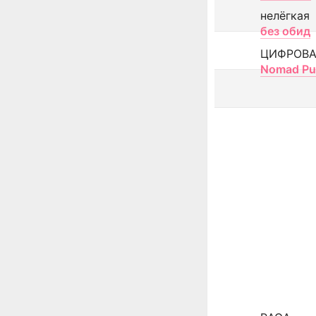
нелёгкая
без обид
ЦИФРОВА
Nomad Pu