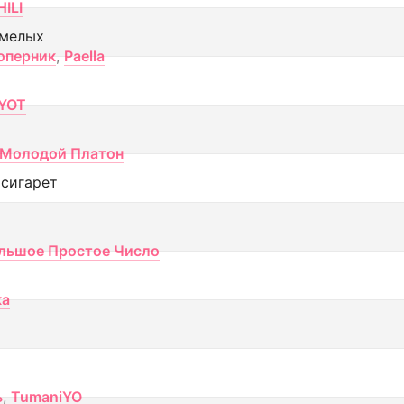
ILI
смелых
оперник
,
Paella
YOT
Молодой Платон
 сигарет
льшое Простое Число
ка
ь
,
TumaniYO