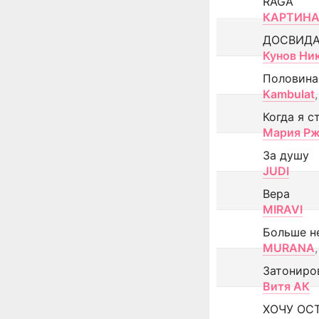
RAGA
КАРТИНА
ДОСВИД
Кунов Ни
Половина
Kambulat
,
Когда я с
Мария Рж
За душу
JUDI
Вера
MIRAVI
Больше н
MURANA
,
Затониро
Витя АК
ХОЧУ ОС