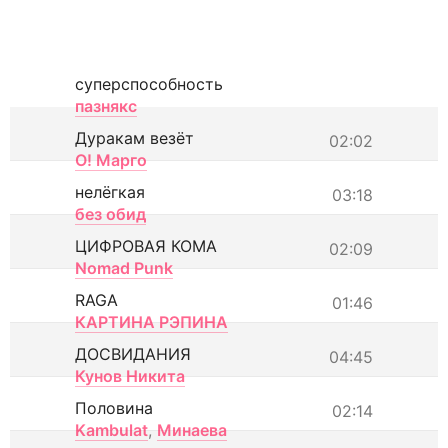
суперспособность
пазнякс
Дуракам везёт
02:02
О! Марго
нелёгкая
03:18
без обид
ЦИФРОВАЯ КОМА
02:09
Nomad Punk
RAGA
01:46
КАРТИНА РЭПИНА
ДОСВИДАНИЯ
04:45
Кунов Никита
Половина
02:14
Kambulat
,
Минаева