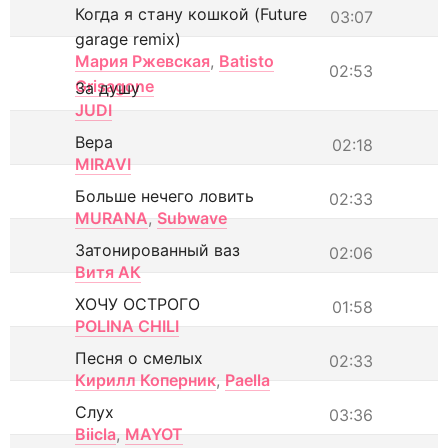
Когда я стану кошкой (Future
03:07
garage remix)
Мария Ржевская
,
Batisto
02:53
Grisagone
За душу
JUDI
Вера
02:18
MIRAVI
Больше нечего ловить
02:33
MURANA
,
Subwave
Затонированный ваз
02:06
Витя АК
ХОЧУ ОСТРОГО
01:58
POLINA CHILI
Песня о смелых
02:33
Кирилл Коперник
,
Paella
Слух
03:36
Biicla
,
MAYOT