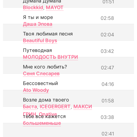
Думала Думала
01:51
Blockkid
,
MAYOT
Я ты и море
02:58
Даша Эпова
Твоя любимая песня
02:04
Beautiful Boys
Путеводная
03:42
МОЛОДОСТЬ ВНУТРИ
Мне кого любить?
02:47
Сеня Слесарев
Бессовестный
04:16
Ato Woody
Возле дома твоего
01:58
Баста
,
ICEGERGERT
,
МАКСИ
ГРИН
,
Onative
тебе все кажется
03:38
большеменьше
02:41