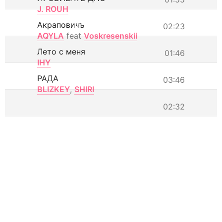
J. ROUH
Акраповичъ
02:23
AQYLA
feat
Voskresenskii
Лето с меня
01:46
IHY
РАДА
03:46
BLIZKEY
,
SHIRI
02:32