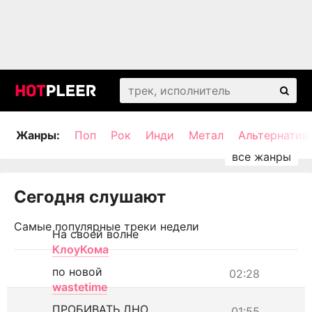
Жанры:
Поп
Рок
Инди
Метал
Альтернатив
Сегодня слушают
Самые популярные треки недели
На своей волне
КлоуКома
по новой
02:28
wastetime
ПРОБИВАТЬ ДНО
01:55