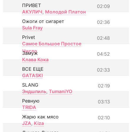
ПРИВЕТ
02:09
АКУЛИЧ
,
Молодой Платон
Ожоги от сигарет
02:36
Sula Fray
Privet
02:48
Самое Большое Простое
Число
Замуж
04:52
Клава Кока
ВСЕ ЕЩЕ
02:33
GATASKI
SLANG
02:19
Эндшпиль
,
TumaniYO
Ревную
03:13
TRIDA
Жарю как мясо
02:10
JZA
,
Kiza