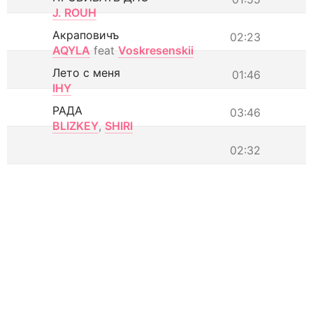
J. ROUH
Акраповичъ
02:23
AQYLA
feat
Voskresenskii
Лето с меня
01:46
IHY
РАДА
03:46
BLIZKEY
,
SHIRI
02:32