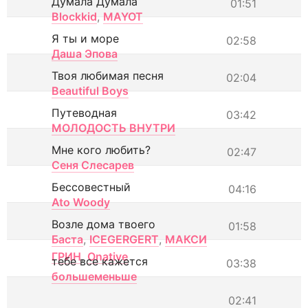
Думала Думала
01:51
Blockkid
,
MAYOT
Я ты и море
02:58
Даша Эпова
Твоя любимая песня
02:04
Beautiful Boys
Путеводная
03:42
МОЛОДОСТЬ ВНУТРИ
Мне кого любить?
02:47
Сеня Слесарев
Бессовестный
04:16
Ato Woody
Возле дома твоего
01:58
Баста
,
ICEGERGERT
,
МАКСИ
ГРИН
,
Onative
тебе все кажется
03:38
большеменьше
02:41