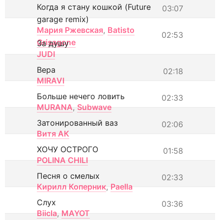
Когда я стану кошкой (Future
03:07
garage remix)
Мария Ржевская
,
Batisto
02:53
Grisagone
За душу
JUDI
Вера
02:18
MIRAVI
Больше нечего ловить
02:33
MURANA
,
Subwave
Затонированный ваз
02:06
Витя АК
ХОЧУ ОСТРОГО
01:58
POLINA CHILI
Песня о смелых
02:33
Кирилл Коперник
,
Paella
Слух
03:36
Biicla
,
MAYOT