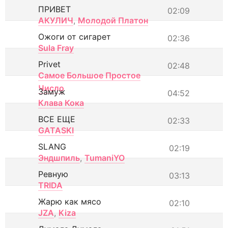
ПРИВЕТ
02:09
АКУЛИЧ
,
Молодой Платон
Ожоги от сигарет
02:36
Sula Fray
Privet
02:48
Самое Большое Простое
Число
Замуж
04:52
Клава Кока
ВСЕ ЕЩЕ
02:33
GATASKI
SLANG
02:19
Эндшпиль
,
TumaniYO
Ревную
03:13
TRIDA
Жарю как мясо
02:10
JZA
,
Kiza