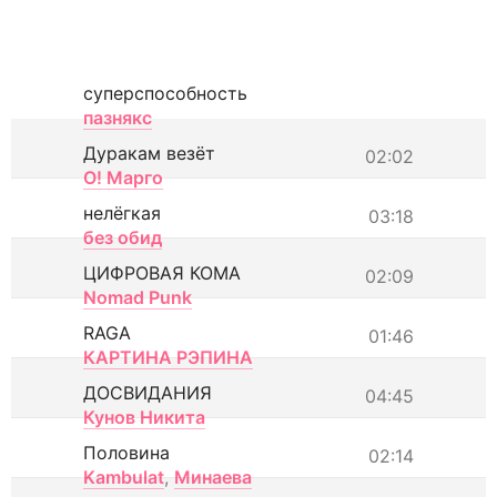
суперспособность
пазнякс
Дуракам везёт
02:02
О! Марго
нелёгкая
03:18
без обид
ЦИФРОВАЯ КОМА
02:09
Nomad Punk
RAGA
01:46
КАРТИНА РЭПИНА
ДОСВИДАНИЯ
04:45
Кунов Никита
Половина
02:14
Kambulat
,
Минаева