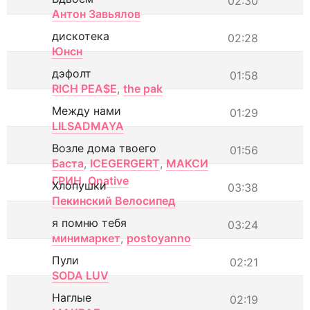
02:30
Антон Завьялов
дискотека
02:28
Юнсн
дэфолт
01:58
RICH PEA$E
,
the pak
Между нами
01:29
LILSADMAYA
Возле дома твоего
01:56
Баста
,
ICEGERGERT
,
МАКСИ
ГРИН
,
Onative
Хлопушки
03:38
Пекинский Велосипед
я помню тебя
03:24
минимаркет
,
postoyanno
Пули
02:21
SODA LUV
Наглые
02:19