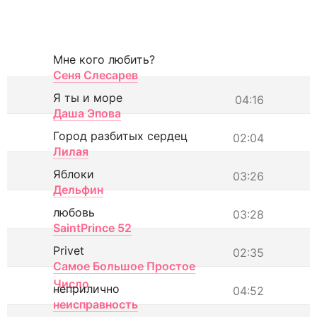
Мне кого любить?
Сеня Слесарев
Я ты и море
04:16
Даша Эпова
Город разбитых сердец
02:04
Лилая
Яблоки
03:26
Дельфин
любовь
03:28
SaintPrince 52
Privet
02:35
Самое Большое Простое
Число
неприлично
04:52
неисправность