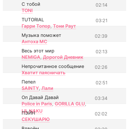
С тобой
02:14
TONI
TUTORIAL
03:21
Гарри Топор
,
Тони Раут
Музыка поможет
02:39
Антоха МС
Весь этот мир
02:13
NEMIGA
,
Дорогой Дневник
Непрочитанное сообщение
02:26
Хватит паясничать
Пепел
02:51
SAINTY
,
Лали
Оп Давай Давай
03:34
Police in Paris
,
GORILLA GLU
,
LIL NAKU
ПЭЙН
02:02
СЕКУШАРЮ
Вдвоём