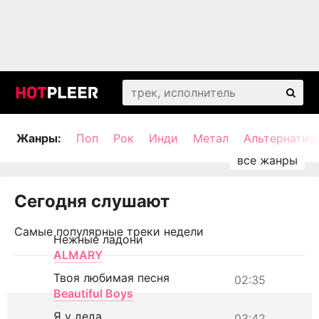
Жанры:
Поп
Рок
Инди
Метал
Альтернатив
Сегодня слушают
Самые популярные треки недели
Нежные ладони
ALMARY
Твоя любимая песня
02:35
Beautiful Boys
Я у деда
03:42