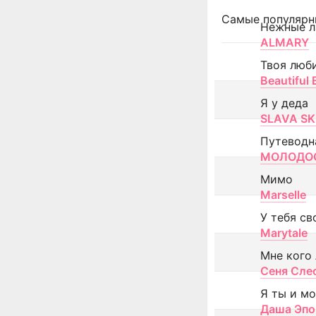
Самые популярн
Нежные л
ALMARY
Твоя люб
Beautiful
Я у деда
SLAVA SK
Путеводн
МОЛОДОС
Мимо
Marselle
У тебя св
Marytale
Мне кого
Сеня Сле
Я ты и м
Даша Эпо