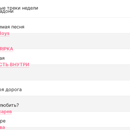
ые треки недели
адони
имая песня
 Boys
RIPKA
ая
ТЬ ВНУТРИ
оя дорога
 любить?
сарев
оре
ва