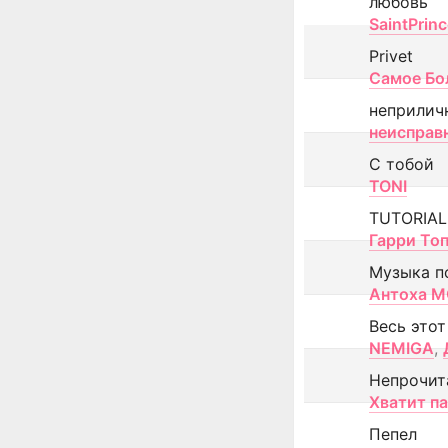
любовь
SaintPrin
Privet
Самое Бо
неприлич
неисправ
С тобой
TONI
TUTORIAL
Гарри То
Музыка п
Антоха 
Весь этот
NEMIGA
,
Непрочит
Хватит п
Пепел