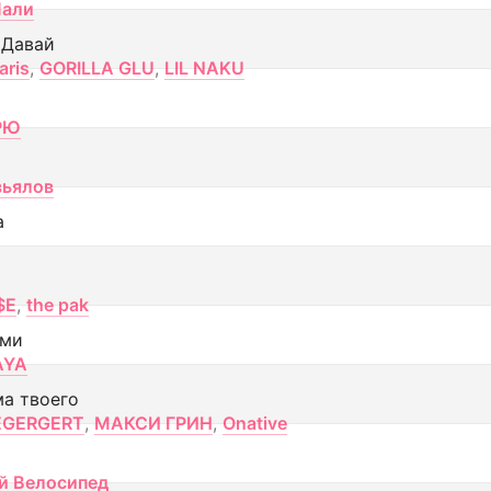
Лали
 Давай
aris
,
GORILLA GLU
,
LIL NAKU
РЮ
вьялов
а
$E
,
the pak
ами
AYA
ма твоего
EGERGERT
,
МАКСИ ГРИН
,
Onative
й Велосипед