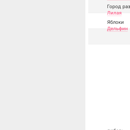
Город ра
Лилая
Яблоки
Дельфин