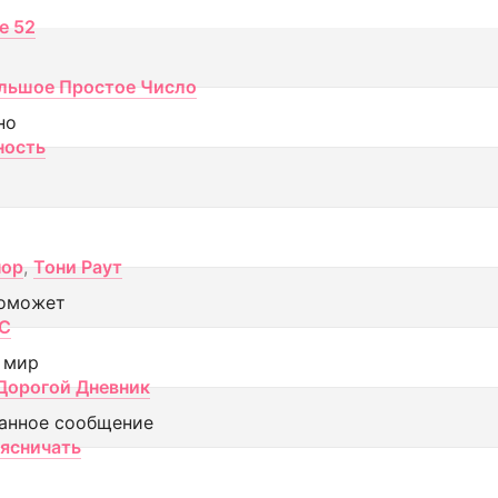
ce 52
льшое Простое Число
но
ность
пор
,
Тони Раут
оможет
МС
 мир
Дорогой Дневник
анное сообщение
аясничать