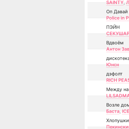
SAINTY
,
Оп Давай
Police in P
ПЭЙН
СЕКУША
Вдвоём
Антон За
дискотек
Юнсн
дэфолт
RICH PEA
Между н
LILSADM
Возле до
Баста
,
IC
Хлопушки
Пекински