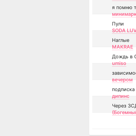
я помню 
минимар
Пули
SODA LU
Наглые
MAKRAE
Дождь в 
umiso
зависимо
вечером
подписка
дипинс
Через ЗС
(Богемны