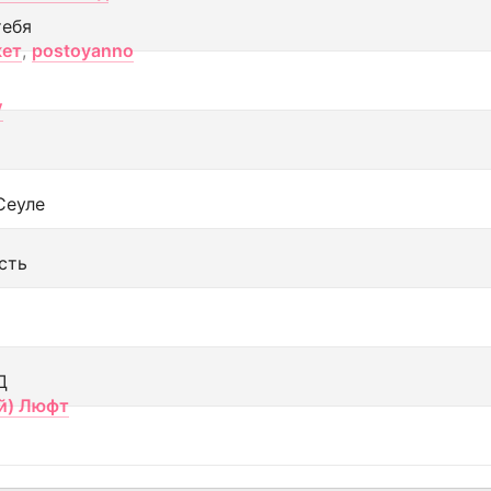
тебя
кет
,
postoyanno
V
Сеуле
сть
Д
й) Люфт