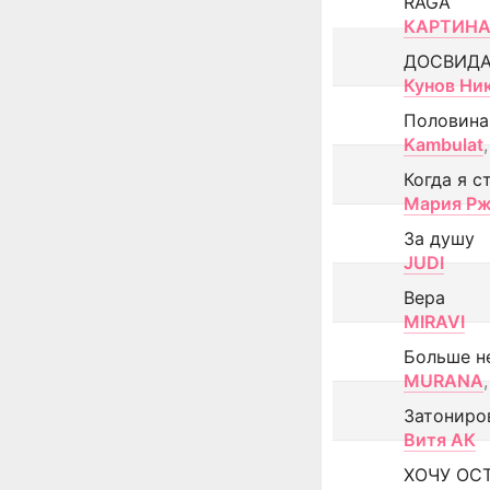
RAGA
КАРТИНА
ДОСВИД
Кунов Ни
Половина
Kambulat
,
Когда я с
Мария Рж
За душу
JUDI
Вера
MIRAVI
Больше н
MURANA
,
Затониро
Витя АК
ХОЧУ ОС