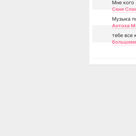
Мне кого
Сеня Сле
Музыка п
Антоха 
тебе все 
большем