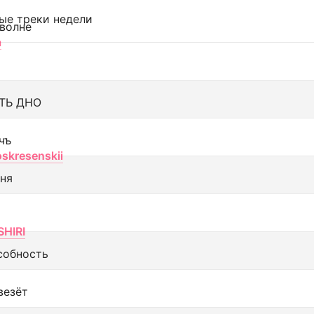
ые треки недели
 волне
а
ТЬ ДНО
чъ
oskresenskii
еня
SHIRI
собность
везёт