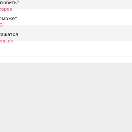
 любить?
сарев
оможет
МС
кажется
еньше