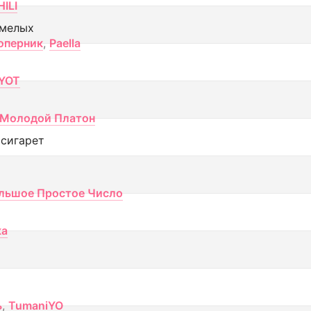
ILI
смелых
оперник
,
Paella
YOT
Молодой Платон
 сигарет
льшое Простое Число
ка
ь
,
TumaniYO