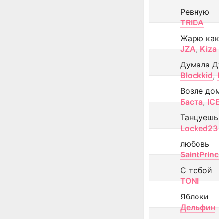
Ревную
TRIDA
Жарю как
JZA
,
Kiza
Думала Д
Blockkid
,
Возле до
Баста
,
IC
Танцуешь
Locked23
любовь
SaintPrin
С тобой
TONI
Яблоки
Дельфин