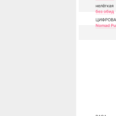
нелёгкая
без обид
ЦИФРОВА
Nomad Pu