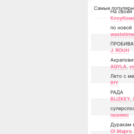
Самые популярн
На своей
КлоуКом
по новой
wastetime
ПРОБИВА
J. ROUH
Акрапови
AQYLA
,
v
Лето с м
IHY
РАДА
BLIZKEY
,
суперспо
пазнякс
Дуракам 
О! Марго