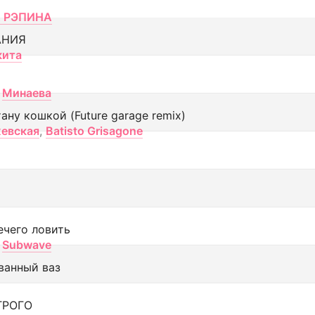
 РЭПИНА
АНИЯ
кита
Минаева
тану кошкой (Future garage remix)
евская
,
Batisto Grisagone
ечего ловить
Subwave
ванный ваз
ТРОГО