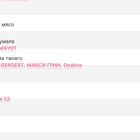
 мясо
умала
MAYOT
ма твоего
EGERGERT
,
МАКСИ ГРИН
,
Onative
ce 52