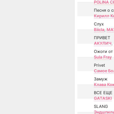
POLINA CH
Песня о 
Кирилл К
Слух
Biicla
,
MA
ПРИВЕТ
АКУЛИЧ
,
Ожоги от
Sula Fray
Privet
Самое Бо
Замуж
Клава Ко
ВСЕ ЕЩЕ
GATASKI
SLANG
Эндшпил