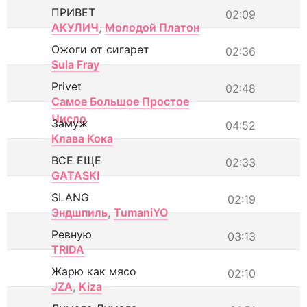
ПРИВЕТ
02:09
АКУЛИЧ
,
Молодой Платон
Ожоги от сигарет
02:36
Sula Fray
Privet
02:48
Самое Большое Простое
Число
Замуж
04:52
Клава Кока
ВСЕ ЕЩЕ
02:33
GATASKI
SLANG
02:19
Эндшпиль
,
TumaniYO
Ревную
03:13
TRIDA
Жарю как мясо
02:10
JZA
,
Kiza