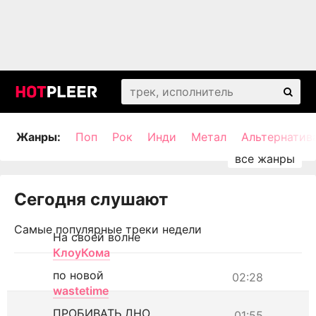
Жанры:
Поп
Рок
Инди
Метал
Альтернатив
Сегодня слушают
Самые популярные треки недели
На своей волне
КлоуКома
по новой
02:28
wastetime
ПРОБИВАТЬ ДНО
01:55