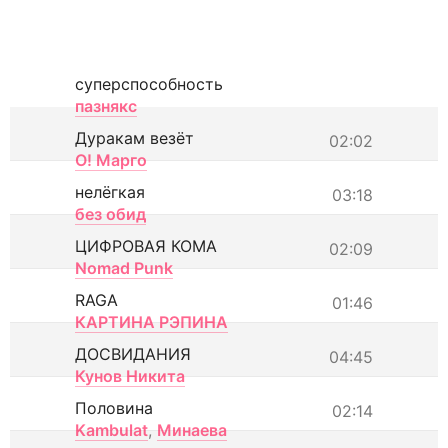
суперспособность
пазнякс
Дуракам везёт
02:02
О! Марго
нелёгкая
03:18
без обид
ЦИФРОВАЯ КОМА
02:09
Nomad Punk
RAGA
01:46
КАРТИНА РЭПИНА
ДОСВИДАНИЯ
04:45
Кунов Никита
Половина
02:14
Kambulat
,
Минаева