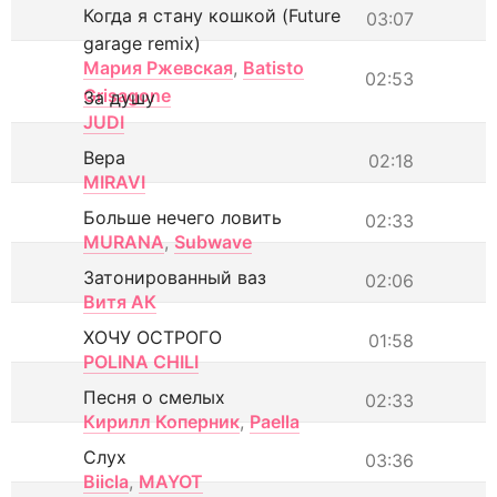
Когда я стану кошкой (Future
03:07
garage remix)
Мария Ржевская
,
Batisto
02:53
Grisagone
За душу
JUDI
Вера
02:18
MIRAVI
Больше нечего ловить
02:33
MURANA
,
Subwave
Затонированный ваз
02:06
Витя АК
ХОЧУ ОСТРОГО
01:58
POLINA CHILI
Песня о смелых
02:33
Кирилл Коперник
,
Paella
Слух
03:36
Biicla
,
MAYOT