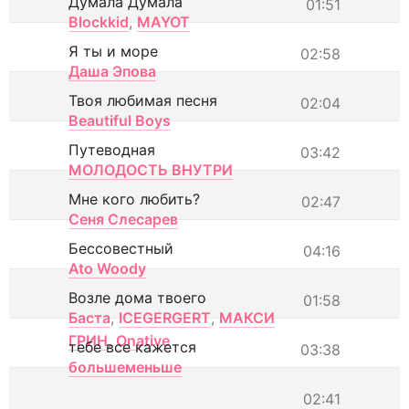
Думала Думала
01:51
Blockkid
,
MAYOT
Я ты и море
02:58
Даша Эпова
Твоя любимая песня
02:04
Beautiful Boys
Путеводная
03:42
МОЛОДОСТЬ ВНУТРИ
Мне кого любить?
02:47
Сеня Слесарев
Бессовестный
04:16
Ato Woody
Возле дома твоего
01:58
Баста
,
ICEGERGERT
,
МАКСИ
ГРИН
,
Onative
тебе все кажется
03:38
большеменьше
02:41