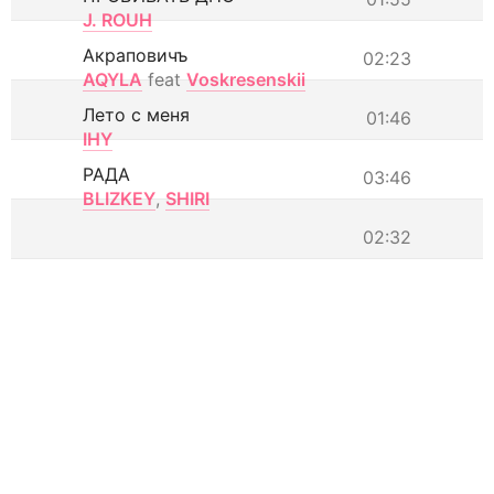
J. ROUH
Акраповичъ
02:23
AQYLA
feat
Voskresenskii
Лето с меня
01:46
IHY
РАДА
03:46
BLIZKEY
,
SHIRI
02:32