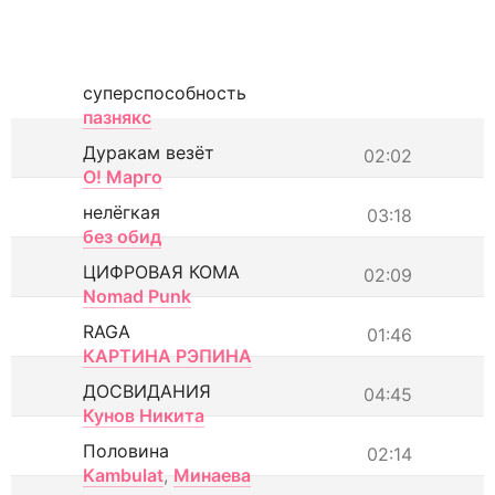
суперспособность
пазнякс
Дуракам везёт
02:02
О! Марго
нелёгкая
03:18
без обид
ЦИФРОВАЯ КОМА
02:09
Nomad Punk
RAGA
01:46
КАРТИНА РЭПИНА
ДОСВИДАНИЯ
04:45
Кунов Никита
Половина
02:14
Kambulat
,
Минаева