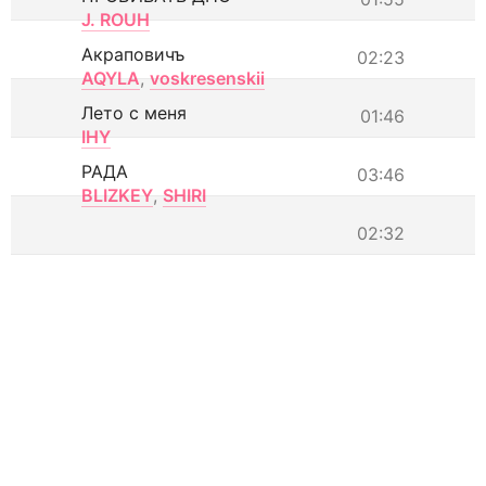
J. ROUH
Акраповичъ
02:23
AQYLA
,
voskresenskii
Лето с меня
01:46
IHY
РАДА
03:46
BLIZKEY
,
SHIRI
02:32