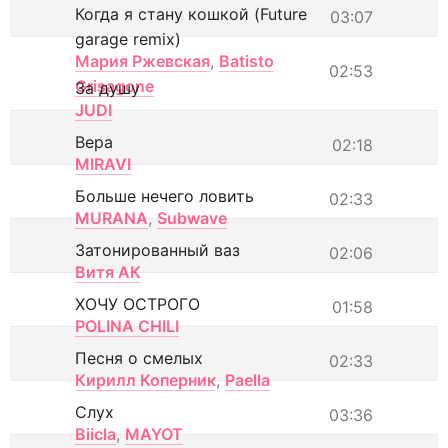
Когда я стану кошкой (Future
03:07
garage remix)
Мария Ржевская
,
Batisto
02:53
Grisagone
За душу
JUDI
Вера
02:18
MIRAVI
Больше нечего ловить
02:33
MURANA
,
Subwave
Затонированный ваз
02:06
Витя АК
ХОЧУ ОСТРОГО
01:58
POLINA CHILI
Песня о смелых
02:33
Кирилл Коперник
,
Paella
Слух
03:36
Biicla
,
MAYOT