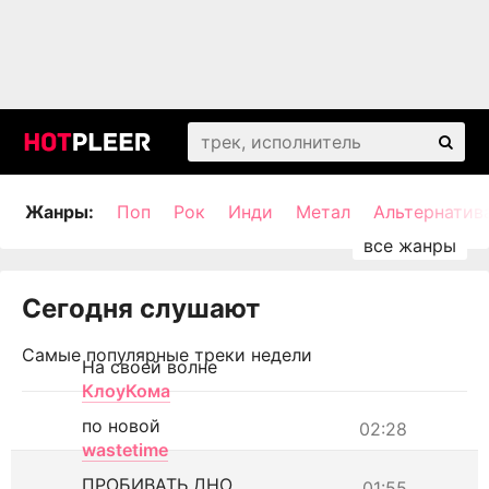
Жанры:
Поп
Рок
Инди
Метал
Альтернатив
Сегодня слушают
Самые популярные треки недели
На своей волне
КлоуКома
по новой
02:28
wastetime
ПРОБИВАТЬ ДНО
01:55