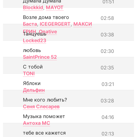
Думала Думала
01:51
Blockkid
,
MAYOT
Возле дома твоего
02:58
Баста
,
ICEGERGERT
,
МАКСИ
ГРИН
,
Onative
Танцуешь
03:38
Locked23
любовь
02:30
SaintPrince 52
С тобой
02:35
TONI
Яблоки
03:21
Дельфин
Мне кого любить?
03:28
Сеня Слесарев
Музыка поможет
04:16
Антоха МС
тебе все кажется
02:13