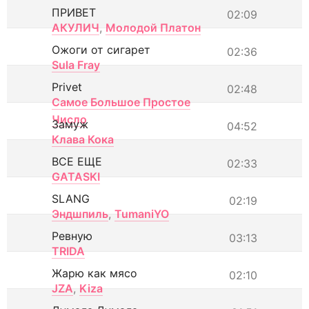
ПРИВЕТ
02:09
АКУЛИЧ
,
Молодой Платон
Ожоги от сигарет
02:36
Sula Fray
Privet
02:48
Самое Большое Простое
Число
Замуж
04:52
Клава Кока
ВСЕ ЕЩЕ
02:33
GATASKI
SLANG
02:19
Эндшпиль
,
TumaniYO
Ревную
03:13
TRIDA
Жарю как мясо
02:10
JZA
,
Kiza