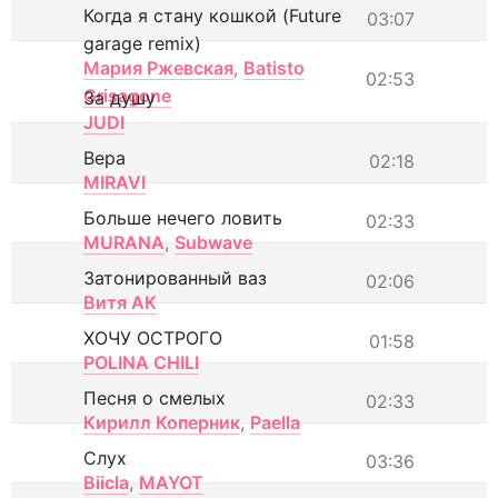
Когда я стану кошкой (Future
03:07
garage remix)
Мария Ржевская
,
Batisto
02:53
Grisagone
За душу
JUDI
Вера
02:18
MIRAVI
Больше нечего ловить
02:33
MURANA
,
Subwave
Затонированный ваз
02:06
Витя АК
ХОЧУ ОСТРОГО
01:58
POLINA CHILI
Песня о смелых
02:33
Кирилл Коперник
,
Paella
Слух
03:36
Biicla
,
MAYOT