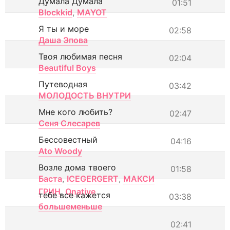
Думала Думала
01:51
Blockkid
,
MAYOT
Я ты и море
02:58
Даша Эпова
Твоя любимая песня
02:04
Beautiful Boys
Путеводная
03:42
МОЛОДОСТЬ ВНУТРИ
Мне кого любить?
02:47
Сеня Слесарев
Бессовестный
04:16
Ato Woody
Возле дома твоего
01:58
Баста
,
ICEGERGERT
,
МАКСИ
ГРИН
,
Onative
тебе все кажется
03:38
большеменьше
02:41