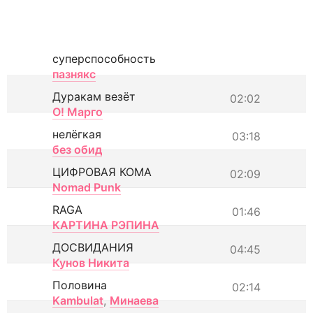
суперспособность
пазнякс
Дуракам везёт
02:02
О! Марго
нелёгкая
03:18
без обид
ЦИФРОВАЯ КОМА
02:09
Nomad Punk
RAGA
01:46
КАРТИНА РЭПИНА
ДОСВИДАНИЯ
04:45
Кунов Никита
Половина
02:14
Kambulat
,
Минаева