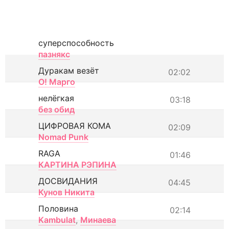
суперспособность
пазнякс
Дуракам везёт
02:02
О! Марго
нелёгкая
03:18
без обид
ЦИФРОВАЯ КОМА
02:09
Nomad Punk
RAGA
01:46
КАРТИНА РЭПИНА
ДОСВИДАНИЯ
04:45
Кунов Никита
Половина
02:14
Kambulat
,
Минаева