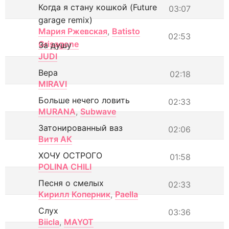
Когда я стану кошкой (Future
03:07
garage remix)
Мария Ржевская
,
Batisto
02:53
Grisagone
За душу
JUDI
Вера
02:18
MIRAVI
Больше нечего ловить
02:33
MURANA
,
Subwave
Затонированный ваз
02:06
Витя АК
ХОЧУ ОСТРОГО
01:58
POLINA CHILI
Песня о смелых
02:33
Кирилл Коперник
,
Paella
Слух
03:36
Biicla
,
MAYOT