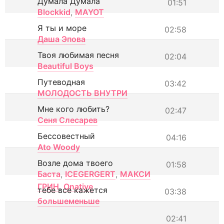
Думала Думала
01:51
Blockkid
,
MAYOT
Я ты и море
02:58
Даша Эпова
Твоя любимая песня
02:04
Beautiful Boys
Путеводная
03:42
МОЛОДОСТЬ ВНУТРИ
Мне кого любить?
02:47
Сеня Слесарев
Бессовестный
04:16
Ato Woody
Возле дома твоего
01:58
Баста
,
ICEGERGERT
,
МАКСИ
ГРИН
,
Onative
тебе все кажется
03:38
большеменьше
02:41