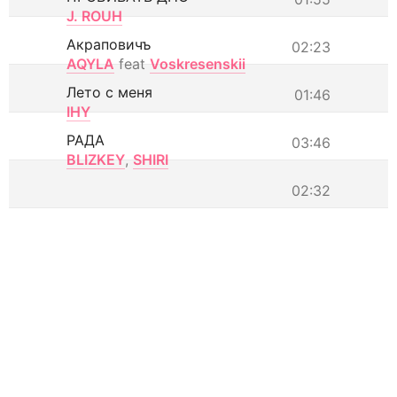
J. ROUH
Акраповичъ
02:23
AQYLA
feat
Voskresenskii
Лето с меня
01:46
IHY
РАДА
03:46
BLIZKEY
,
SHIRI
02:32