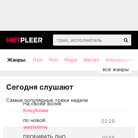
Жанры:
Поп
Рок
Инди
Метал
Альтернатив
Сегодня слушают
Самые популярные треки недели
На своей волне
КлоуКома
по новой
02:28
wastetime
ПРОБИВАТЬ ДНО
01:55