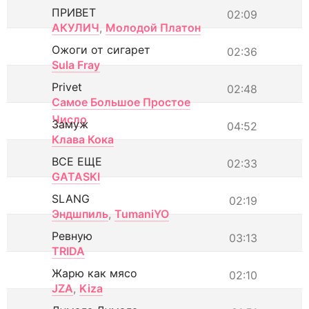
ПРИВЕТ
02:09
АКУЛИЧ
,
Молодой Платон
Ожоги от сигарет
02:36
Sula Fray
Privet
02:48
Самое Большое Простое
Число
Замуж
04:52
Клава Кока
ВСЕ ЕЩЕ
02:33
GATASKI
SLANG
02:19
Эндшпиль
,
TumaniYO
Ревную
03:13
TRIDA
Жарю как мясо
02:10
JZA
,
Kiza