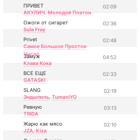
ПРИВЕТ
02:09
АКУЛИЧ
,
Молодой Платон
Ожоги от сигарет
02:36
Sula Fray
Privet
02:48
Самое Большое Простое
Число
Замуж
04:52
Клава Кока
ВСЕ ЕЩЕ
02:33
GATASKI
SLANG
02:19
Эндшпиль
,
TumaniYO
Ревную
03:13
TRIDA
Жарю как мясо
02:10
JZA
,
Kiza