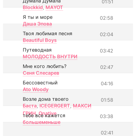
Думала Думала
01:51
Blockkid
,
MAYOT
Я ты и море
02:58
Даша Эпова
Твоя любимая песня
02:04
Beautiful Boys
Путеводная
03:42
МОЛОДОСТЬ ВНУТРИ
Мне кого любить?
02:47
Сеня Слесарев
Бессовестный
04:16
Ato Woody
Возле дома твоего
01:58
Баста
,
ICEGERGERT
,
МАКСИ
ГРИН
,
Onative
тебе все кажется
03:38
большеменьше
02:41