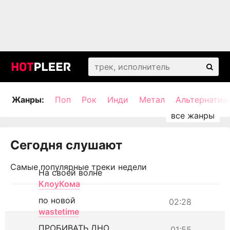
Жанры:
Поп
Рок
Инди
Метал
Альтернатив
Сегодня слушают
Самые популярные треки недели
На своей волне
КлоуКома
по новой
02:28
wastetime
ПРОБИВАТЬ ДНО
01:55