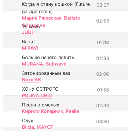
Когда я стану кошкой (Future
03:07
garage remix)
Мария Ржевская
,
Batisto
02:53
Grisagone
За душу
JUDI
Вера
02:18
MIRAVI
Больше нечего ловить
02:33
MURANA
,
Subwave
Затонированный ваз
02:06
Витя АК
ХОЧУ ОСТРОГО
01:58
POLINA CHILI
Песня о смелых
02:33
Кирилл Коперник
,
Paella
Слух
03:36
Biicla
,
MAYOT