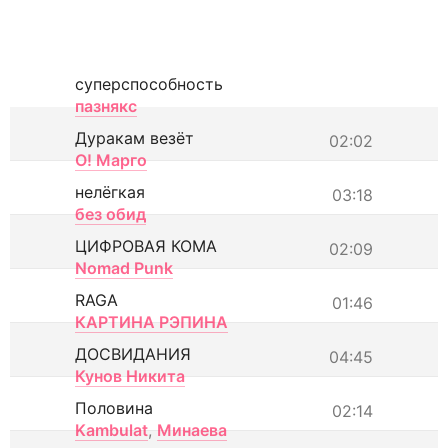
суперспособность
пазнякс
Дуракам везёт
02:02
О! Марго
нелёгкая
03:18
без обид
ЦИФРОВАЯ КОМА
02:09
Nomad Punk
RAGA
01:46
КАРТИНА РЭПИНА
ДОСВИДАНИЯ
04:45
Кунов Никита
Половина
02:14
Kambulat
,
Минаева