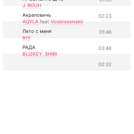
J. ROUH
Акраповичъ
02:23
AQYLA
feat
Voskresenskii
Лето с меня
01:46
IHY
РАДА
03:46
BLIZKEY
,
SHIRI
02:32