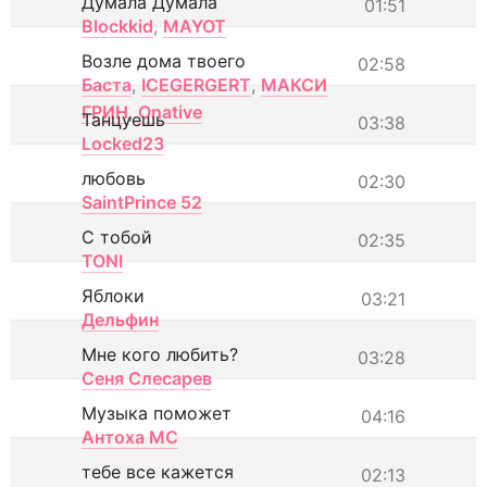
Думала Думала
01:51
Blockkid
,
MAYOT
Возле дома твоего
02:58
Баста
,
ICEGERGERT
,
МАКСИ
ГРИН
,
Onative
Танцуешь
03:38
Locked23
любовь
02:30
SaintPrince 52
С тобой
02:35
TONI
Яблоки
03:21
Дельфин
Мне кого любить?
03:28
Сеня Слесарев
Музыка поможет
04:16
Антоха МС
тебе все кажется
02:13