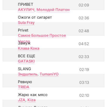
ПРИВЕТ
02:09
АКУЛИЧ
,
Молодой Платон
Ожоги от сигарет
02:36
Sula Fray
Privet
02:48
Самое Большое Простое
Число
Замуж
04:52
Клава Кока
ВСЕ ЕЩЕ
02:33
GATASKI
SLANG
02:19
Эндшпиль
,
TumaniYO
Ревную
03:13
TRIDA
Жарю как мясо
02:10
JZA
,
Kiza