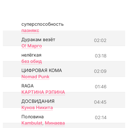
суперспособность
пазнякс
Дуракам везёт
02:02
О! Марго
нелёгкая
03:18
без обид
ЦИФРОВАЯ КОМА
02:09
Nomad Punk
RAGA
01:46
КАРТИНА РЭПИНА
ДОСВИДАНИЯ
04:45
Кунов Никита
Половина
02:14
Kambulat
,
Минаева