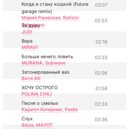
Когда я стану кошкой (Future
03:07
garage remix)
Мария Ржевская
,
Batisto
02:53
Grisagone
За душу
JUDI
Вера
02:18
MIRAVI
Больше нечего ловить
02:33
MURANA
,
Subwave
Затонированный ваз
02:06
Витя АК
ХОЧУ ОСТРОГО
01:58
POLINA CHILI
Песня о смелых
02:33
Кирилл Коперник
,
Paella
Слух
03:36
Biicla
,
MAYOT