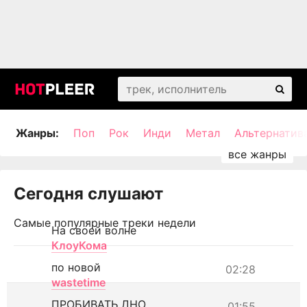
Жанры:
Поп
Рок
Инди
Метал
Альтернатив
Сегодня слушают
Самые популярные треки недели
На своей волне
КлоуКома
по новой
02:28
wastetime
ПРОБИВАТЬ ДНО
01:55