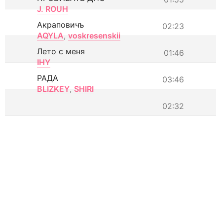
J. ROUH
Акраповичъ
02:23
AQYLA
,
voskresenskii
Лето с меня
01:46
IHY
РАДА
03:46
BLIZKEY
,
SHIRI
02:32