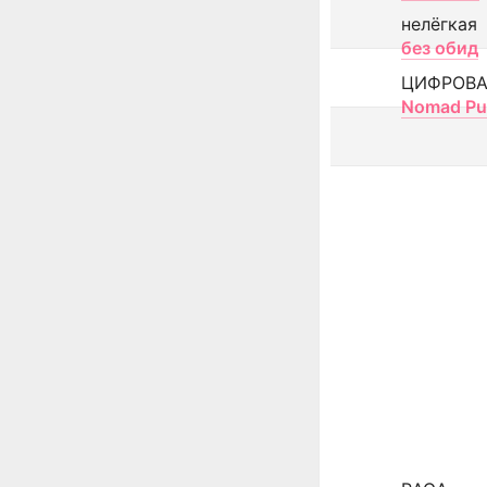
нелёгкая
без обид
ЦИФРОВА
Nomad Pu