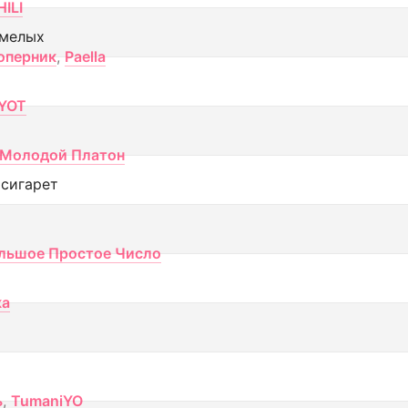
ILI
смелых
оперник
,
Paella
YOT
Молодой Платон
 сигарет
льшое Простое Число
ка
ь
,
TumaniYO