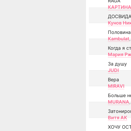
RAGA
КАРТИНА
ДОСВИД
Кунов Ни
Половина
Kambulat
,
Когда я с
Мария Рж
За душу
JUDI
Вера
MIRAVI
Больше н
MURANA
,
Затониро
Витя АК
ХОЧУ ОС