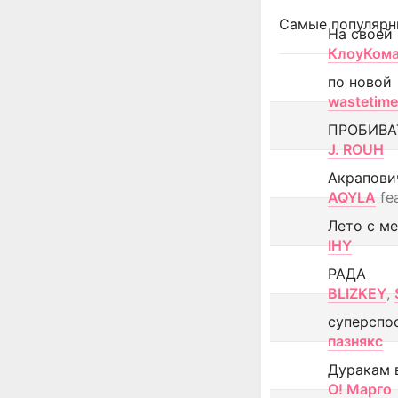
Самые популярн
На своей
КлоуКом
по новой
wastetime
ПРОБИВА
J. ROUH
Акрапови
AQYLA
fe
Лето с м
IHY
РАДА
BLIZKEY
,
суперспо
пазнякс
Дуракам 
О! Марго