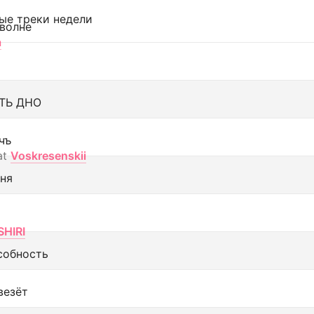
ые треки недели
 волне
а
ТЬ ДНО
чъ
at
Voskresenskii
еня
SHIRI
собность
везёт