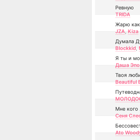
Ревную
TRIDA
Жарю как
JZA
,
Kiza
Думала Д
Blockkid
,
Я ты и м
Даша Эпо
Твоя люб
Beautiful
Путеводн
МОЛОДОС
Мне кого
Сеня Сле
Бессовес
Ato Wood