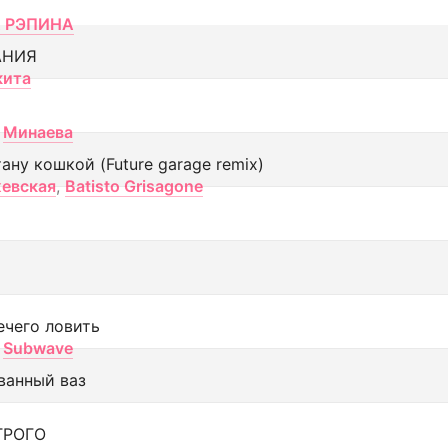
 РЭПИНА
АНИЯ
кита
Минаева
тану кошкой (Future garage remix)
евская
,
Batisto Grisagone
ечего ловить
Subwave
ванный ваз
ТРОГО