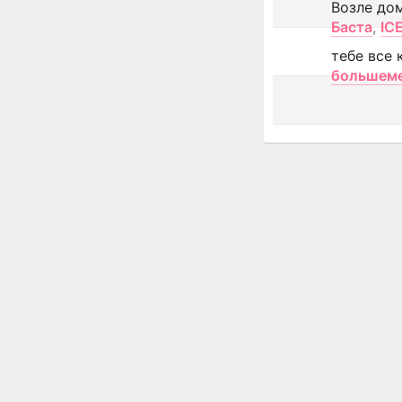
Возле до
Баста
,
IC
тебе все 
большем