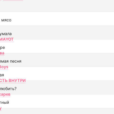
 мясо
умала
MAYOT
оре
ва
имая песня
 Boys
ая
ТЬ ВНУТРИ
 любить?
сарев
тный
y