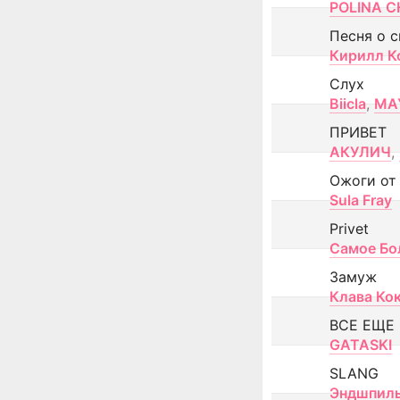
POLINA CH
Песня о 
Кирилл К
Слух
Biicla
,
MA
ПРИВЕТ
АКУЛИЧ
,
Ожоги от
Sula Fray
Privet
Самое Бо
Замуж
Клава Ко
ВСЕ ЕЩЕ
GATASKI
SLANG
Эндшпил