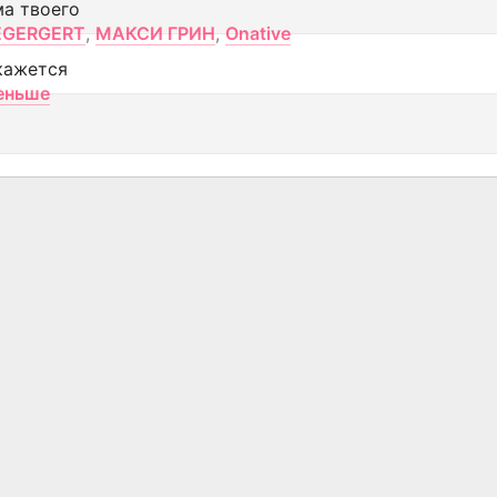
ма твоего
EGERGERT
,
МАКСИ ГРИН
,
Onative
кажется
еньше