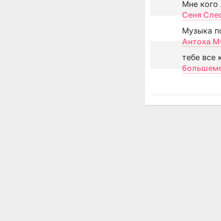
Мне кого
Сеня Сле
Музыка п
Антоха 
тебе все 
большем