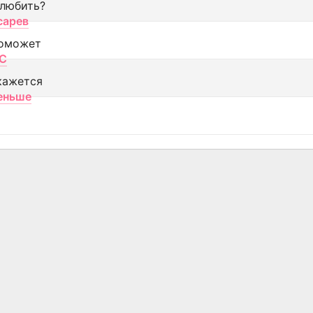
 любить?
сарев
оможет
МС
кажется
еньше