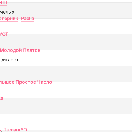
ILI
смелых
оперник
,
Paella
YOT
Молодой Платон
 сигарет
льшое Простое Число
ка
ь
,
TumaniYO