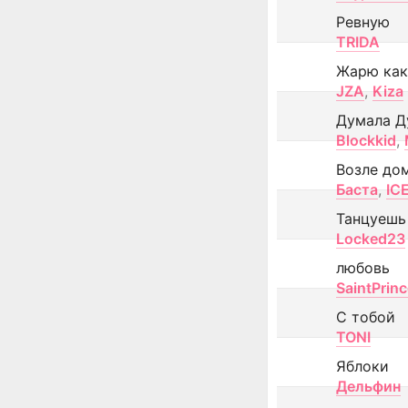
Ревную
TRIDA
Жарю как
JZA
,
Kiza
Думала Д
Blockkid
,
Возле до
Баста
,
IC
Танцуешь
Locked23
любовь
SaintPrin
С тобой
TONI
Яблоки
Дельфин