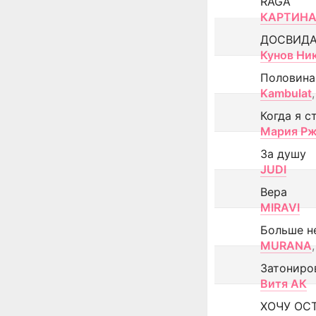
RAGA
КАРТИНА
ДОСВИД
Кунов Ни
Половина
Kambulat
,
Когда я с
Мария Рж
За душу
JUDI
Вера
MIRAVI
Больше н
MURANA
,
Затониро
Витя АК
ХОЧУ ОС