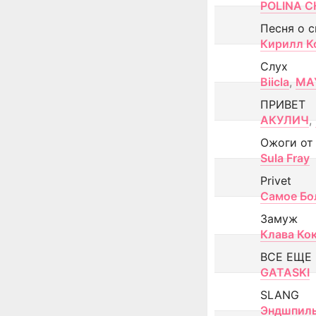
POLINA CH
Песня о 
Кирилл К
Слух
Biicla
,
MA
ПРИВЕТ
АКУЛИЧ
,
Ожоги от
Sula Fray
Privet
Самое Бо
Замуж
Клава Ко
ВСЕ ЕЩЕ
GATASKI
SLANG
Эндшпил