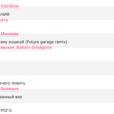
 РЭПИНА
АНИЯ
кита
Минаева
тану кошкой (Future garage remix)
евская
,
Batisto Grisagone
ечего ловить
Subwave
ванный ваз
ТРОГО