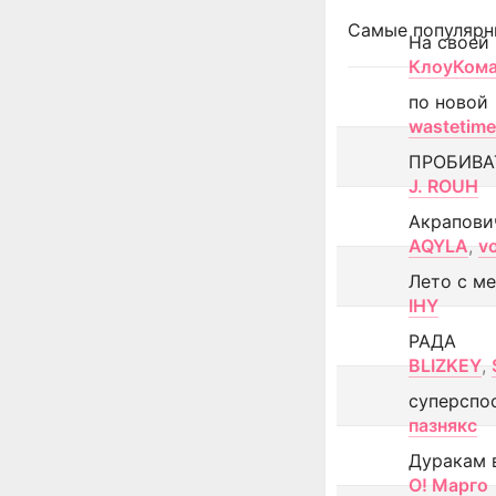
Самые популярн
На своей
КлоуКом
по новой
wastetime
ПРОБИВА
J. ROUH
Акрапови
AQYLA
,
v
Лето с м
IHY
РАДА
BLIZKEY
,
суперспо
пазнякс
Дуракам 
О! Марго