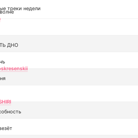
ые треки недели
 волне
а
ТЬ ДНО
чъ
oskresenskii
еня
SHIRI
собность
везёт