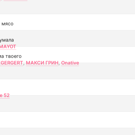
 мясо
умала
MAYOT
ма твоего
EGERGERT
,
МАКСИ ГРИН
,
Onative
ce 52