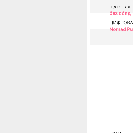
нелёгкая
без обид
ЦИФРОВА
Nomad Pu