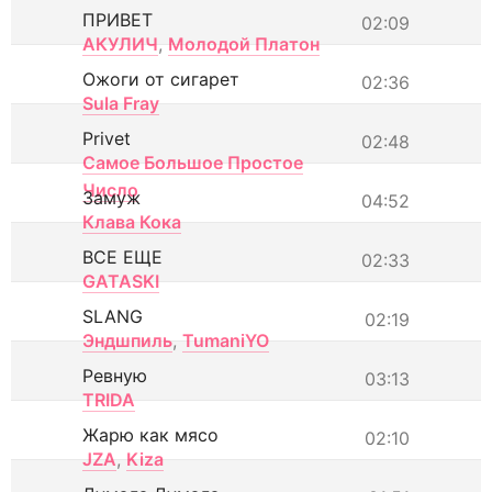
ПРИВЕТ
02:09
АКУЛИЧ
,
Молодой Платон
Ожоги от сигарет
02:36
Sula Fray
Privet
02:48
Самое Большое Простое
Число
Замуж
04:52
Клава Кока
ВСЕ ЕЩЕ
02:33
GATASKI
SLANG
02:19
Эндшпиль
,
TumaniYO
Ревную
03:13
TRIDA
Жарю как мясо
02:10
JZA
,
Kiza