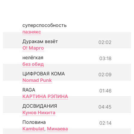
суперспособность
пазнякс
Дуракам везёт
02:02
О! Марго
нелёгкая
03:18
без обид
ЦИФРОВАЯ КОМА
02:09
Nomad Punk
RAGA
01:46
КАРТИНА РЭПИНА
ДОСВИДАНИЯ
04:45
Кунов Никита
Половина
02:14
Kambulat
,
Минаева