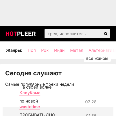
Жанры:
Поп
Рок
Инди
Метал
Альтернатив
Сегодня слушают
Самые популярные треки недели
На своей волне
КлоуКома
по новой
02:28
wastetime
ПРОБИВАТЬ ДНО
01:55