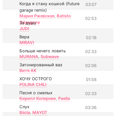
Когда я стану кошкой (Future
03:07
garage remix)
Мария Ржевская
,
Batisto
02:53
Grisagone
За душу
JUDI
Вера
02:18
MIRAVI
Больше нечего ловить
02:33
MURANA
,
Subwave
Затонированный ваз
02:06
Витя АК
ХОЧУ ОСТРОГО
01:58
POLINA CHILI
Песня о смелых
02:33
Кирилл Коперник
,
Paella
Слух
03:36
Biicla
,
MAYOT