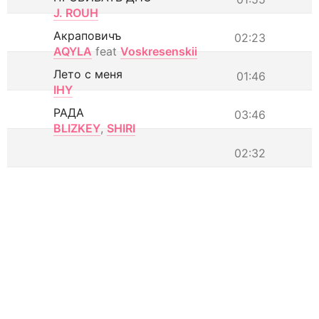
J. ROUH
Акраповичъ
02:23
AQYLA
feat
Voskresenskii
Лето с меня
01:46
IHY
РАДА
03:46
BLIZKEY
,
SHIRI
02:32