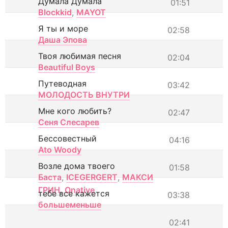
Думала Думала
01:51
Blockkid
,
MAYOT
Я ты и море
02:58
Даша Эпова
Твоя любимая песня
02:04
Beautiful Boys
Путеводная
03:42
МОЛОДОСТЬ ВНУТРИ
Мне кого любить?
02:47
Сеня Слесарев
Бессовестный
04:16
Ato Woody
Возле дома твоего
01:58
Баста
,
ICEGERGERT
,
МАКСИ
ГРИН
,
Onative
тебе все кажется
03:38
большеменьше
02:41