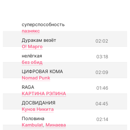
суперспособность
пазнякс
Дуракам везёт
02:02
О! Марго
нелёгкая
03:18
без обид
ЦИФРОВАЯ КОМА
02:09
Nomad Punk
RAGA
01:46
КАРТИНА РЭПИНА
ДОСВИДАНИЯ
04:45
Кунов Никита
Половина
02:14
Kambulat
,
Минаева