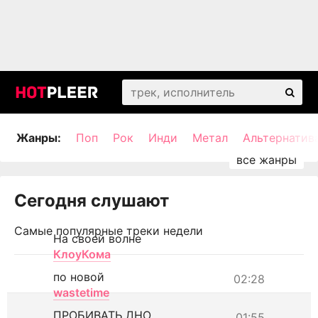
Жанры:
Поп
Рок
Инди
Метал
Альтернатив
Сегодня слушают
Самые популярные треки недели
На своей волне
КлоуКома
по новой
02:28
wastetime
ПРОБИВАТЬ ДНО
01:55