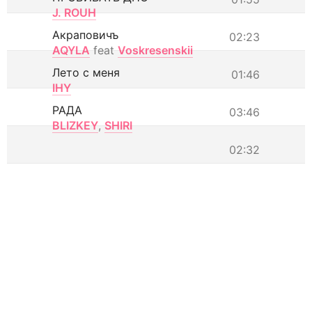
J. ROUH
Акраповичъ
02:23
AQYLA
feat
Voskresenskii
Лето с меня
01:46
IHY
РАДА
03:46
BLIZKEY
,
SHIRI
02:32