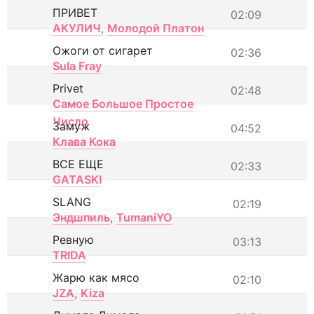
ПРИВЕТ
02:09
АКУЛИЧ
,
Молодой Платон
Ожоги от сигарет
02:36
Sula Fray
Privet
02:48
Самое Большое Простое
Число
Замуж
04:52
Клава Кока
ВСЕ ЕЩЕ
02:33
GATASKI
SLANG
02:19
Эндшпиль
,
TumaniYO
Ревную
03:13
TRIDA
Жарю как мясо
02:10
JZA
,
Kiza