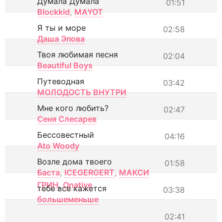
Думала Думала
01:51
Blockkid
,
MAYOT
Я ты и море
02:58
Даша Эпова
Твоя любимая песня
02:04
Beautiful Boys
Путеводная
03:42
МОЛОДОСТЬ ВНУТРИ
Мне кого любить?
02:47
Сеня Слесарев
Бессовестный
04:16
Ato Woody
Возле дома твоего
01:58
Баста
,
ICEGERGERT
,
МАКСИ
ГРИН
,
Onative
тебе все кажется
03:38
большеменьше
02:41