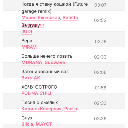
Когда я стану кошкой (Future
03:07
garage remix)
Мария Ржевская
,
Batisto
02:53
Grisagone
За душу
JUDI
Вера
02:18
MIRAVI
Больше нечего ловить
02:33
MURANA
,
Subwave
Затонированный ваз
02:06
Витя АК
ХОЧУ ОСТРОГО
01:58
POLINA CHILI
Песня о смелых
02:33
Кирилл Коперник
,
Paella
Слух
03:36
Biicla
,
MAYOT