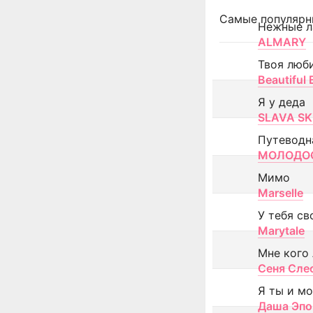
Самые популярн
Нежные л
ALMARY
Твоя люб
Beautiful
Я у деда
SLAVA SK
Путеводн
МОЛОДОС
Мимо
Marselle
У тебя св
Marytale
Мне кого
Сеня Сле
Я ты и м
Даша Эпо