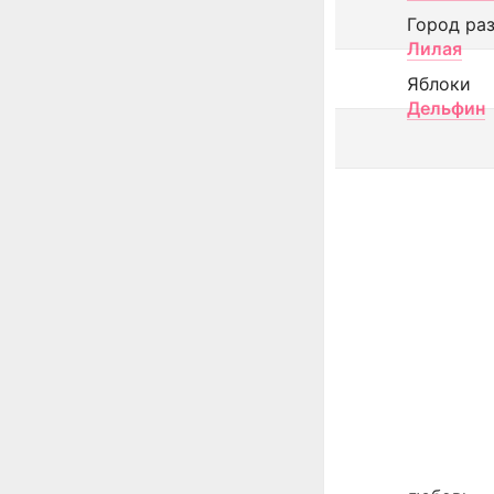
Город ра
Лилая
Яблоки
Дельфин