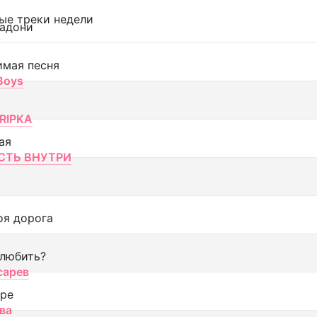
ые треки недели
адони
имая песня
 Boys
RIPKA
ая
ТЬ ВНУТРИ
оя дорога
 любить?
сарев
оре
ва