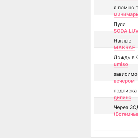
я помню 
минимар
Пули
SODA LU
Наглые
MAKRAE
Дождь в 
umiso
зависимо
вечером
подписка
дипинс
Через ЗС
(Богемны