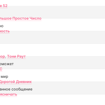
ce 52
льшое Простое Число
но
ность
пор
,
Тони Раут
оможет
МС
 мир
Дорогой Дневник
анное сообщение
аясничать