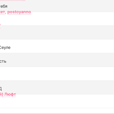
тебя
кет
,
postoyanno
V
Сеуле
сть
Д
й) Люфт