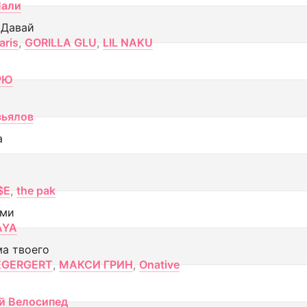
Лали
 Давай
aris
,
GORILLA GLU
,
LIL NAKU
РЮ
вьялов
а
$E
,
the pak
ами
AYA
ма твоего
EGERGERT
,
МАКСИ ГРИН
,
Onative
й Велосипед