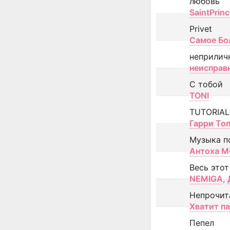
любовь
SaintPrin
Privet
Самое Бо
неприлич
неисправ
С тобой
TONI
TUTORIAL
Гарри То
Музыка п
Антоха 
Весь этот
NEMIGA
,
Непрочит
Хватит п
Пепел