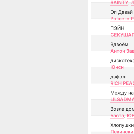
SAINTY
,
Оп Давай
Police in P
ПЭЙН
СЕКУША
Вдвоём
Антон За
дискотек
Юнсн
дэфолт
RICH PEA
Между н
LILSADM
Возле до
Баста
,
IC
Хлопушки
Пекински