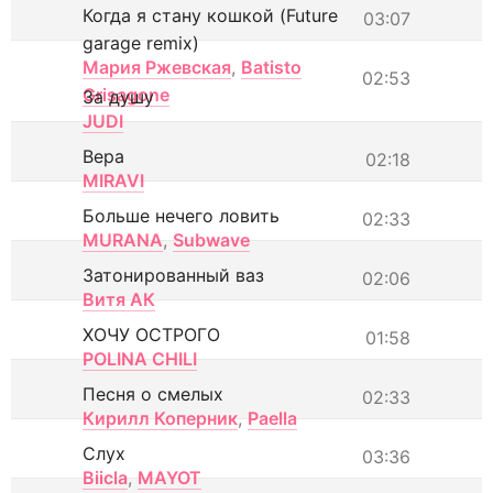
Когда я стану кошкой (Future
03:07
garage remix)
Мария Ржевская
,
Batisto
02:53
Grisagone
За душу
JUDI
Вера
02:18
MIRAVI
Больше нечего ловить
02:33
MURANA
,
Subwave
Затонированный ваз
02:06
Витя АК
ХОЧУ ОСТРОГО
01:58
POLINA CHILI
Песня о смелых
02:33
Кирилл Коперник
,
Paella
Слух
03:36
Biicla
,
MAYOT