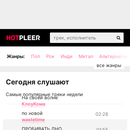
Жанры:
Поп
Рок
Инди
Метал
Альтернатив
Сегодня слушают
Самые популярные треки недели
На своей волне
КлоуКома
по новой
02:28
wastetime
ПРОБИВАТЬ ДНО
01:55