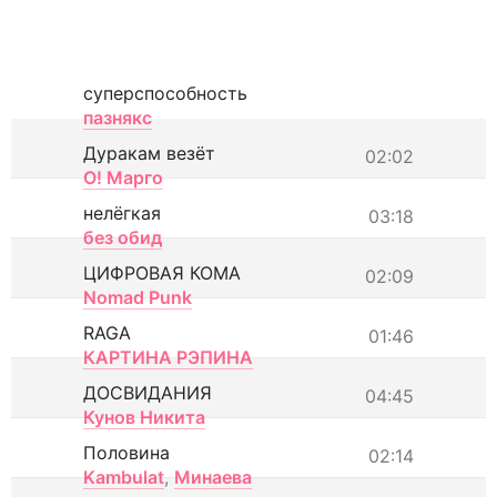
суперспособность
пазнякс
Дуракам везёт
02:02
О! Марго
нелёгкая
03:18
без обид
ЦИФРОВАЯ КОМА
02:09
Nomad Punk
RAGA
01:46
КАРТИНА РЭПИНА
ДОСВИДАНИЯ
04:45
Кунов Никита
Половина
02:14
Kambulat
,
Минаева