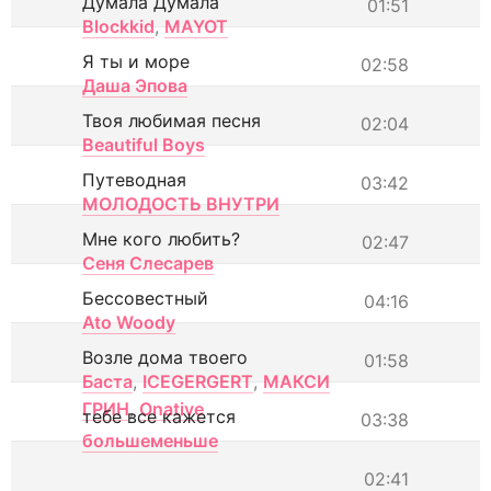
Думала Думала
01:51
Blockkid
,
MAYOT
Я ты и море
02:58
Даша Эпова
Твоя любимая песня
02:04
Beautiful Boys
Путеводная
03:42
МОЛОДОСТЬ ВНУТРИ
Мне кого любить?
02:47
Сеня Слесарев
Бессовестный
04:16
Ato Woody
Возле дома твоего
01:58
Баста
,
ICEGERGERT
,
МАКСИ
ГРИН
,
Onative
тебе все кажется
03:38
большеменьше
02:41