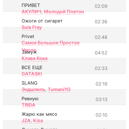
ПРИВЕТ
02:09
АКУЛИЧ
,
Молодой Платон
Ожоги от сигарет
02:36
Sula Fray
Privet
02:48
Самое Большое Простое
Число
Замуж
04:52
Клава Кока
ВСЕ ЕЩЕ
02:33
GATASKI
SLANG
02:19
Эндшпиль
,
TumaniYO
Ревную
03:13
TRIDA
Жарю как мясо
02:10
JZA
,
Kiza