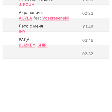
J. ROUH
Акраповичъ
02:23
AQYLA
feat
Voskresenskii
Лето с меня
01:46
IHY
РАДА
03:46
BLIZKEY
,
SHIRI
02:32