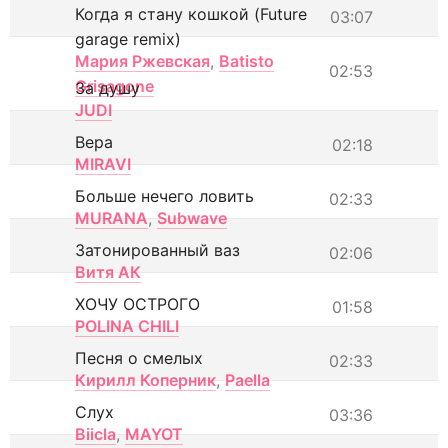
Когда я стану кошкой (Future
03:07
garage remix)
Мария Ржевская
,
Batisto
02:53
Grisagone
За душу
JUDI
Вера
02:18
MIRAVI
Больше нечего ловить
02:33
MURANA
,
Subwave
Затонированный ваз
02:06
Витя АК
ХОЧУ ОСТРОГО
01:58
POLINA CHILI
Песня о смелых
02:33
Кирилл Коперник
,
Paella
Слух
03:36
Biicla
,
MAYOT