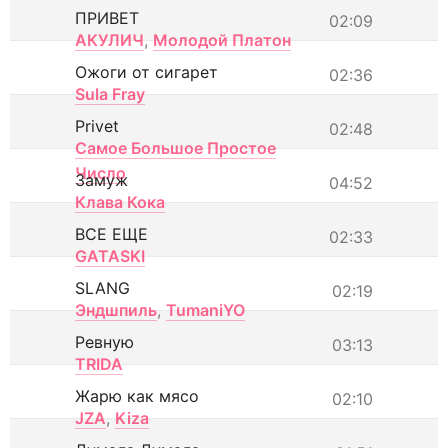
ПРИВЕТ
02:09
АКУЛИЧ
,
Молодой Платон
Ожоги от сигарет
02:36
Sula Fray
Privet
02:48
Самое Большое Простое
Число
Замуж
04:52
Клава Кока
ВСЕ ЕЩЕ
02:33
GATASKI
SLANG
02:19
Эндшпиль
,
TumaniYO
Ревную
03:13
TRIDA
Жарю как мясо
02:10
JZA
,
Kiza