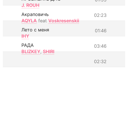
J. ROUH
Акраповичъ
02:23
AQYLA
feat
Voskresenskii
Лето с меня
01:46
IHY
РАДА
03:46
BLIZKEY
,
SHIRI
02:32