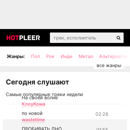
Жанры:
Поп
Рок
Инди
Метал
Альтернатив
Сегодня слушают
Самые популярные треки недели
На своей волне
КлоуКома
по новой
02:28
wastetime
ПРОБИВАТЬ ДНО
01:55