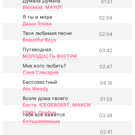
Думала Думала
01:51
Blockkid
,
MAYOT
Я ты и море
02:58
Даша Эпова
Твоя любимая песня
02:04
Beautiful Boys
Путеводная
03:42
МОЛОДОСТЬ ВНУТРИ
Мне кого любить?
02:47
Сеня Слесарев
Бессовестный
04:16
Ato Woody
Возле дома твоего
01:58
Баста
,
ICEGERGERT
,
МАКСИ
ГРИН
,
Onative
тебе все кажется
03:38
большеменьше
02:41