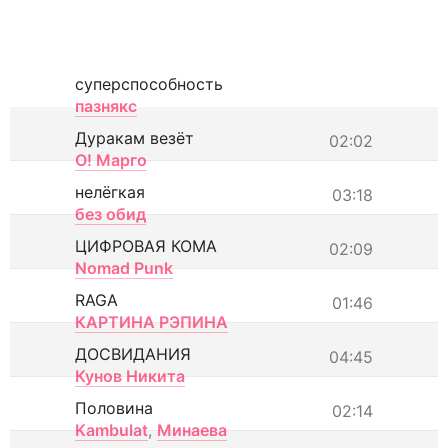
суперспособность
пазнякс
Дуракам везёт
02:02
О! Марго
нелёгкая
03:18
без обид
ЦИФРОВАЯ КОМА
02:09
Nomad Punk
RAGA
01:46
КАРТИНА РЭПИНА
ДОСВИДАНИЯ
04:45
Кунов Никита
Половина
02:14
Kambulat
,
Минаева