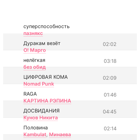
суперспособность
пазнякс
Дуракам везёт
02:02
О! Марго
нелёгкая
03:18
без обид
ЦИФРОВАЯ КОМА
02:09
Nomad Punk
RAGA
01:46
КАРТИНА РЭПИНА
ДОСВИДАНИЯ
04:45
Кунов Никита
Половина
02:14
Kambulat
,
Минаева