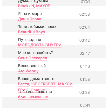
Думала Думала
01:51
Blockkid
,
MAYOT
Я ты и море
02:58
Даша Эпова
Твоя любимая песня
02:04
Beautiful Boys
Путеводная
03:42
МОЛОДОСТЬ ВНУТРИ
Мне кого любить?
02:47
Сеня Слесарев
Бессовестный
04:16
Ato Woody
Возле дома твоего
01:58
Баста
,
ICEGERGERT
,
МАКСИ
ГРИН
,
Onative
тебе все кажется
03:38
большеменьше
02:41