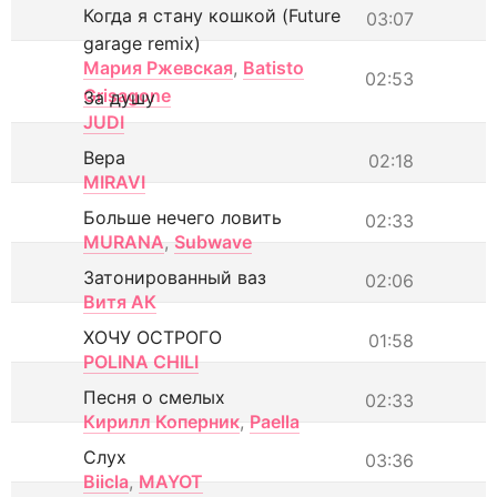
Когда я стану кошкой (Future
03:07
garage remix)
Мария Ржевская
,
Batisto
02:53
Grisagone
За душу
JUDI
Вера
02:18
MIRAVI
Больше нечего ловить
02:33
MURANA
,
Subwave
Затонированный ваз
02:06
Витя АК
ХОЧУ ОСТРОГО
01:58
POLINA CHILI
Песня о смелых
02:33
Кирилл Коперник
,
Paella
Слух
03:36
Biicla
,
MAYOT