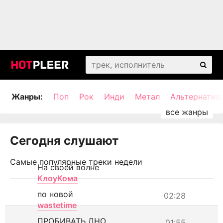
Жанры:
Поп
Рок
Инди
Метал
Альтернатив
Сегодня слушают
Самые популярные треки недели
На своей волне
КлоуКома
по новой
02:28
wastetime
ПРОБИВАТЬ ДНО
01:55