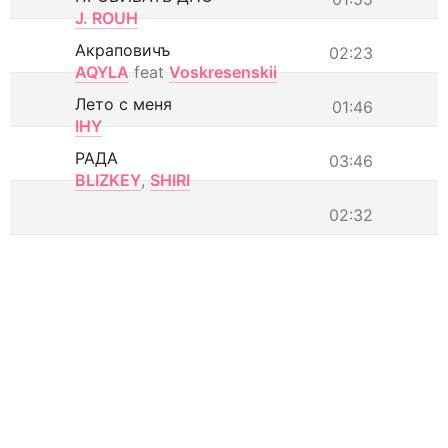
J. ROUH
Акраповичъ
02:23
AQYLA
feat
Voskresenskii
Лето с меня
01:46
IHY
РАДА
03:46
BLIZKEY
,
SHIRI
02:32