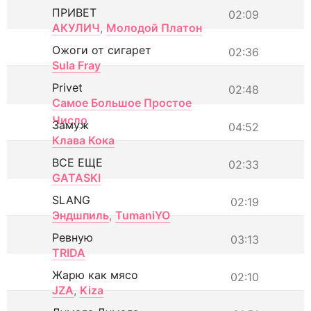
ПРИВЕТ
02:09
АКУЛИЧ
,
Молодой Платон
Ожоги от сигарет
02:36
Sula Fray
Privet
02:48
Самое Большое Простое
Число
Замуж
04:52
Клава Кока
ВСЕ ЕЩЕ
02:33
GATASKI
SLANG
02:19
Эндшпиль
,
TumaniYO
Ревную
03:13
TRIDA
Жарю как мясо
02:10
JZA
,
Kiza