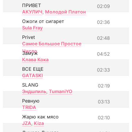
ПРИВЕТ
02:09
АКУЛИЧ
,
Молодой Платон
Ожоги от сигарет
02:36
Sula Fray
Privet
02:48
Самое Большое Простое
Число
Замуж
04:52
Клава Кока
ВСЕ ЕЩЕ
02:33
GATASKI
SLANG
02:19
Эндшпиль
,
TumaniYO
Ревную
03:13
TRIDA
Жарю как мясо
02:10
JZA
,
Kiza