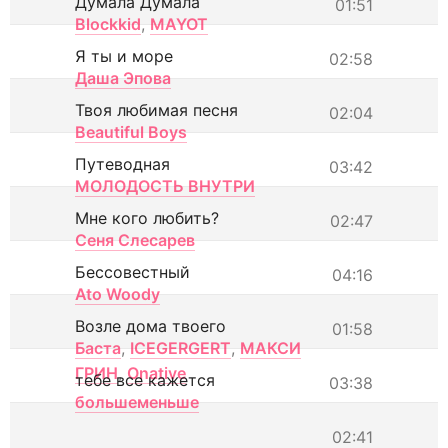
Думала Думала
01:51
Blockkid
,
MAYOT
Я ты и море
02:58
Даша Эпова
Твоя любимая песня
02:04
Beautiful Boys
Путеводная
03:42
МОЛОДОСТЬ ВНУТРИ
Мне кого любить?
02:47
Сеня Слесарев
Бессовестный
04:16
Ato Woody
Возле дома твоего
01:58
Баста
,
ICEGERGERT
,
МАКСИ
ГРИН
,
Onative
тебе все кажется
03:38
большеменьше
02:41