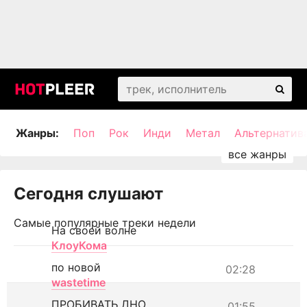
Жанры:
Поп
Рок
Инди
Метал
Альтернатив
Сегодня слушают
Самые популярные треки недели
На своей волне
КлоуКома
по новой
02:28
wastetime
ПРОБИВАТЬ ДНО
01:55