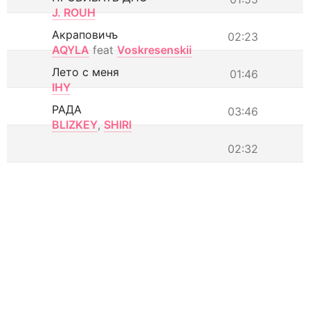
J. ROUH
Акраповичъ
02:23
AQYLA
feat
Voskresenskii
Лето с меня
01:46
IHY
РАДА
03:46
BLIZKEY
,
SHIRI
02:32