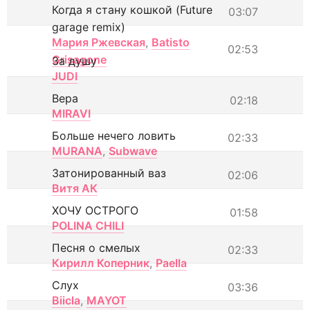
Когда я стану кошкой (Future
03:07
garage remix)
Мария Ржевская
,
Batisto
02:53
Grisagone
За душу
JUDI
Вера
02:18
MIRAVI
Больше нечего ловить
02:33
MURANA
,
Subwave
Затонированный ваз
02:06
Витя АК
ХОЧУ ОСТРОГО
01:58
POLINA CHILI
Песня о смелых
02:33
Кирилл Коперник
,
Paella
Слух
03:36
Biicla
,
MAYOT