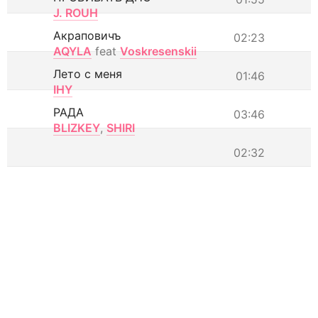
J. ROUH
Акраповичъ
02:23
AQYLA
feat
Voskresenskii
Лето с меня
01:46
IHY
РАДА
03:46
BLIZKEY
,
SHIRI
02:32