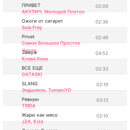
ПРИВЕТ
02:09
АКУЛИЧ
,
Молодой Платон
Ожоги от сигарет
02:36
Sula Fray
Privet
02:48
Самое Большое Простое
Число
Замуж
04:52
Клава Кока
ВСЕ ЕЩЕ
02:33
GATASKI
SLANG
02:19
Эндшпиль
,
TumaniYO
Ревную
03:13
TRIDA
Жарю как мясо
02:10
JZA
,
Kiza