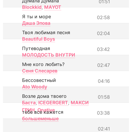
Думала Думала
01:51
Blockkid
,
MAYOT
Я ты и море
02:58
Даша Эпова
Твоя любимая песня
02:04
Beautiful Boys
Путеводная
03:42
МОЛОДОСТЬ ВНУТРИ
Мне кого любить?
02:47
Сеня Слесарев
Бессовестный
04:16
Ato Woody
Возле дома твоего
01:58
Баста
,
ICEGERGERT
,
МАКСИ
ГРИН
,
Onative
тебе все кажется
03:38
большеменьше
02:41