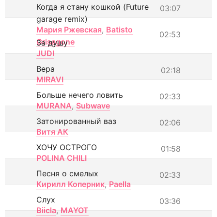
Когда я стану кошкой (Future
03:07
garage remix)
Мария Ржевская
,
Batisto
02:53
Grisagone
За душу
JUDI
Вера
02:18
MIRAVI
Больше нечего ловить
02:33
MURANA
,
Subwave
Затонированный ваз
02:06
Витя АК
ХОЧУ ОСТРОГО
01:58
POLINA CHILI
Песня о смелых
02:33
Кирилл Коперник
,
Paella
Слух
03:36
Biicla
,
MAYOT