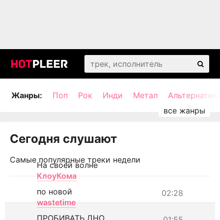
Жанры:
Поп
Рок
Инди
Метал
Альтернатив
Сегодня слушают
Самые популярные треки недели
На своей волне
КлоуКома
по новой
02:28
wastetime
ПРОБИВАТЬ ДНО
01:55