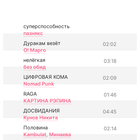
суперспособность
пазнякс
Дуракам везёт
02:02
О! Марго
нелёгкая
03:18
без обид
ЦИФРОВАЯ КОМА
02:09
Nomad Punk
RAGA
01:46
КАРТИНА РЭПИНА
ДОСВИДАНИЯ
04:45
Кунов Никита
Половина
02:14
Kambulat
,
Минаева