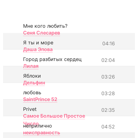
Мне кого любить?
Сеня Слесарев
Я ты и море
04:16
Даша Эпова
Город разбитых сердец
02:04
Лилая
Яблоки
03:26
Дельфин
любовь
03:28
SaintPrince 52
Privet
02:35
Самое Большое Простое
Число
неприлично
04:52
неисправность