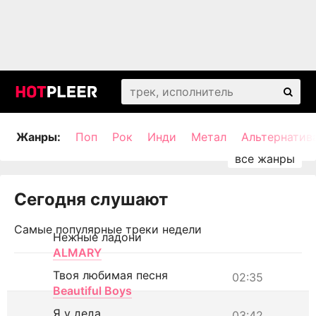
Жанры:
Поп
Рок
Инди
Метал
Альтернатив
Сегодня слушают
Самые популярные треки недели
Нежные ладони
ALMARY
Твоя любимая песня
02:35
Beautiful Boys
Я у деда
03:42