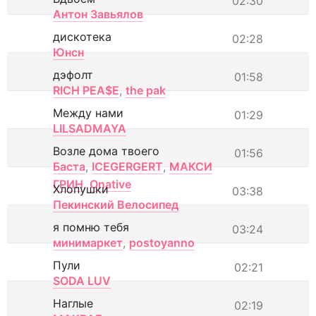
02:30
Антон Завьялов
дискотека
02:28
Юнсн
дэфолт
01:58
RICH PEA$E
,
the pak
Между нами
01:29
LILSADMAYA
Возле дома твоего
01:56
Баста
,
ICEGERGERT
,
МАКСИ
ГРИН
,
Onative
Хлопушки
03:38
Пекинский Велосипед
я помню тебя
03:24
минимаркет
,
postoyanno
Пули
02:21
SODA LUV
Наглые
02:19