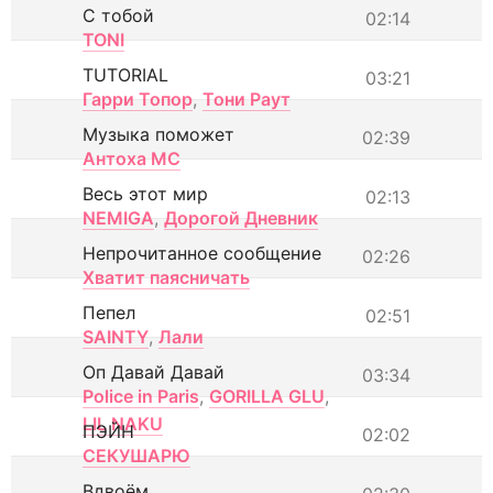
С тобой
02:14
TONI
TUTORIAL
03:21
Гарри Топор
,
Тони Раут
Музыка поможет
02:39
Антоха МС
Весь этот мир
02:13
NEMIGA
,
Дорогой Дневник
Непрочитанное сообщение
02:26
Хватит паясничать
Пепел
02:51
SAINTY
,
Лали
Оп Давай Давай
03:34
Police in Paris
,
GORILLA GLU
,
LIL NAKU
ПЭЙН
02:02
СЕКУШАРЮ
Вдвоём