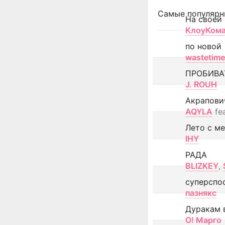
Самые популярн
На своей
КлоуКом
по новой
wastetime
ПРОБИВА
J. ROUH
Акрапови
AQYLA
fe
Лето с м
IHY
РАДА
BLIZKEY
,
суперспо
пазнякс
Дуракам 
О! Марго