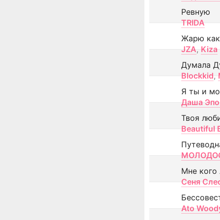
Ревную
TRIDA
Жарю как
JZA
,
Kiza
Думала Д
Blockkid
,
Я ты и м
Даша Эпо
Твоя люб
Beautiful
Путеводн
МОЛОДОС
Мне кого
Сеня Сле
Бессовес
Ato Wood