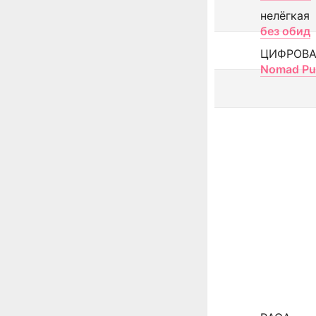
нелёгкая
без обид
ЦИФРОВА
Nomad Pu