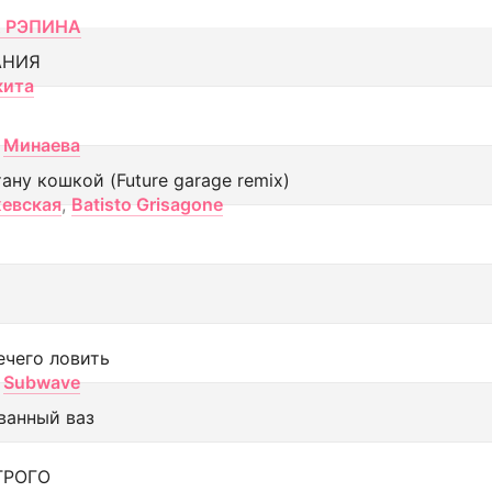
 РЭПИНА
АНИЯ
кита
Минаева
тану кошкой (Future garage remix)
евская
,
Batisto Grisagone
ечего ловить
Subwave
ванный ваз
ТРОГО