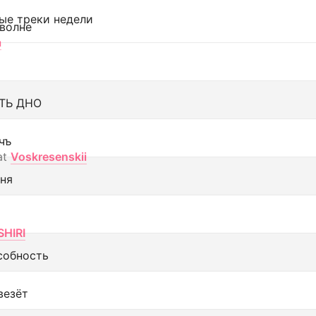
ые треки недели
 волне
а
ТЬ ДНО
чъ
at
Voskresenskii
еня
SHIRI
собность
везёт