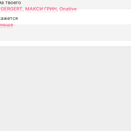
ма твоего
EGERGERT
,
МАКСИ ГРИН
,
Onative
кажется
еньше