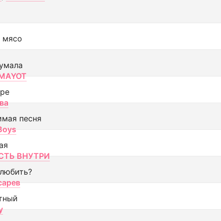
 мясо
умала
MAYOT
оре
ва
имая песня
 Boys
ая
ТЬ ВНУТРИ
 любить?
сарев
тный
y