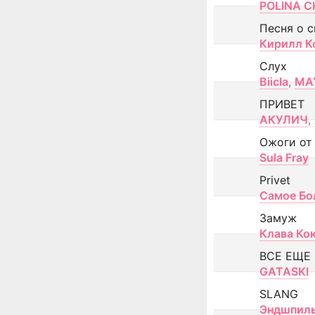
POLINA CH
Песня о 
Кирилл К
Слух
Biicla
,
MA
ПРИВЕТ
АКУЛИЧ
,
Ожоги от
Sula Fray
Privet
Самое Бо
Замуж
Клава Ко
ВСЕ ЕЩЕ
GATASKI
SLANG
Эндшпил