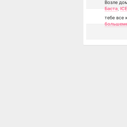
Возле до
Баста
,
IC
тебе все 
большем