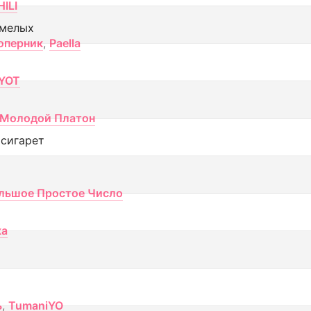
ILI
смелых
оперник
,
Paella
YOT
Молодой Платон
 сигарет
льшое Простое Число
ка
ь
,
TumaniYO