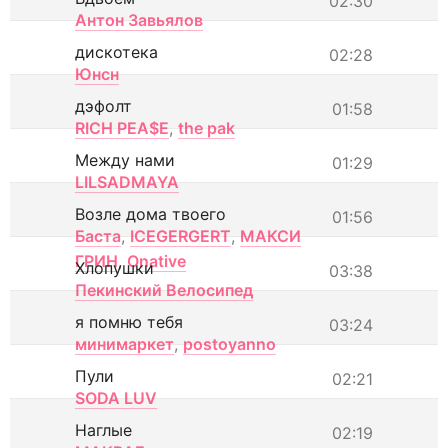
02:30
Антон Завьялов
дискотека
02:28
Юнсн
дэфолт
01:58
RICH PEA$E
,
the pak
Между нами
01:29
LILSADMAYA
Возле дома твоего
01:56
Баста
,
ICEGERGERT
,
МАКСИ
ГРИН
,
Onative
Хлопушки
03:38
Пекинский Велосипед
я помню тебя
03:24
минимаркет
,
postoyanno
Пули
02:21
SODA LUV
Наглые
02:19