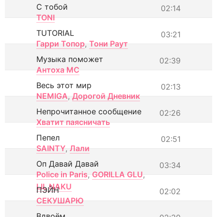
С тобой
02:14
TONI
TUTORIAL
03:21
Гарри Топор
,
Тони Раут
Музыка поможет
02:39
Антоха МС
Весь этот мир
02:13
NEMIGA
,
Дорогой Дневник
Непрочитанное сообщение
02:26
Хватит паясничать
Пепел
02:51
SAINTY
,
Лали
Оп Давай Давай
03:34
Police in Paris
,
GORILLA GLU
,
LIL NAKU
ПЭЙН
02:02
СЕКУШАРЮ
Вдвоём