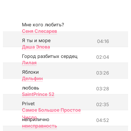
Мне кого любить?
Сеня Слесарев
Я ты и море
04:16
Даша Эпова
Город разбитых сердец
02:04
Лилая
Яблоки
03:26
Дельфин
любовь
03:28
SaintPrince 52
Privet
02:35
Самое Большое Простое
Число
неприлично
04:52
неисправность