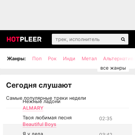
Жанры:
Поп
Рок
Инди
Метал
Альтернатив
Сегодня слушают
Самые популярные треки недели
Нежные ладони
ALMARY
Твоя любимая песня
02:35
Beautiful Boys
Я у деда
03:42