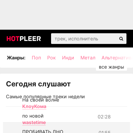
Жанры:
Поп
Рок
Инди
Метал
Альтернатив
Сегодня слушают
Самые популярные треки недели
На своей волне
КлоуКома
по новой
02:28
wastetime
ПРОБИВАТЬ ДНО
01:55