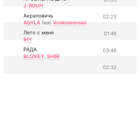
J. ROUH
Акраповичъ
02:23
AQYLA
feat
Voskresenskii
Лето с меня
01:46
IHY
РАДА
03:46
BLIZKEY
,
SHIRI
02:32