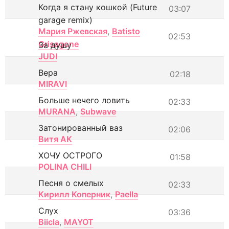
Когда я стану кошкой (Future
03:07
garage remix)
Мария Ржевская
,
Batisto
02:53
Grisagone
За душу
JUDI
Вера
02:18
MIRAVI
Больше нечего ловить
02:33
MURANA
,
Subwave
Затонированный ваз
02:06
Витя АК
ХОЧУ ОСТРОГО
01:58
POLINA CHILI
Песня о смелых
02:33
Кирилл Коперник
,
Paella
Слух
03:36
Biicla
,
MAYOT