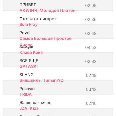
ПРИВЕТ
02:09
АКУЛИЧ
,
Молодой Платон
Ожоги от сигарет
02:36
Sula Fray
Privet
02:48
Самое Большое Простое
Число
Замуж
04:52
Клава Кока
ВСЕ ЕЩЕ
02:33
GATASKI
SLANG
02:19
Эндшпиль
,
TumaniYO
Ревную
03:13
TRIDA
Жарю как мясо
02:10
JZA
,
Kiza