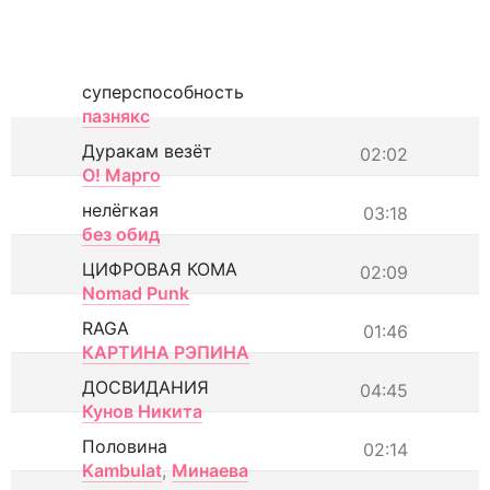
суперспособность
пазнякс
Дуракам везёт
02:02
О! Марго
нелёгкая
03:18
без обид
ЦИФРОВАЯ КОМА
02:09
Nomad Punk
RAGA
01:46
КАРТИНА РЭПИНА
ДОСВИДАНИЯ
04:45
Кунов Никита
Половина
02:14
Kambulat
,
Минаева