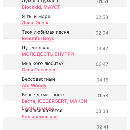
Думала Думала
01:51
Blockkid
,
MAYOT
Я ты и море
02:58
Даша Эпова
Твоя любимая песня
02:04
Beautiful Boys
Путеводная
03:42
МОЛОДОСТЬ ВНУТРИ
Мне кого любить?
02:47
Сеня Слесарев
Бессовестный
04:16
Ato Woody
Возле дома твоего
01:58
Баста
,
ICEGERGERT
,
МАКСИ
ГРИН
,
Onative
тебе все кажется
03:38
большеменьше
02:41