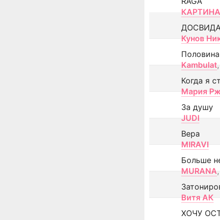
RAGA
КАРТИНА
ДОСВИД
Кунов Ни
Половина
Kambulat
,
Когда я с
Мария Рж
За душу
JUDI
Вера
MIRAVI
Больше н
MURANA
,
Затониро
Витя АК
ХОЧУ ОС