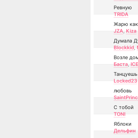
Ревную
TRIDA
Жарю как
JZA
,
Kiza
Думала Д
Blockkid
,
Возле до
Баста
,
IC
Танцуешь
Locked23
любовь
SaintPrin
С тобой
TONI
Яблоки
Дельфин