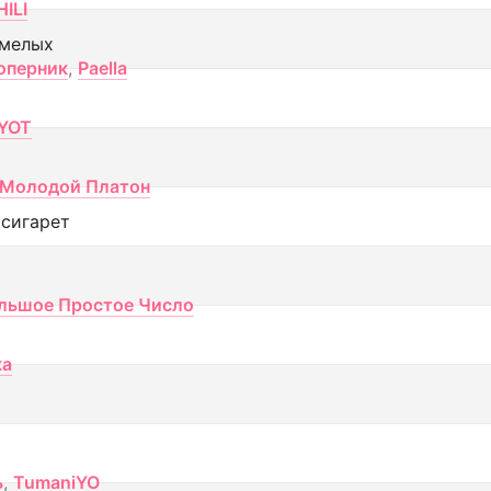
ILI
смелых
оперник
,
Paella
YOT
Молодой Платон
 сигарет
льшое Простое Число
ка
ь
,
TumaniYO