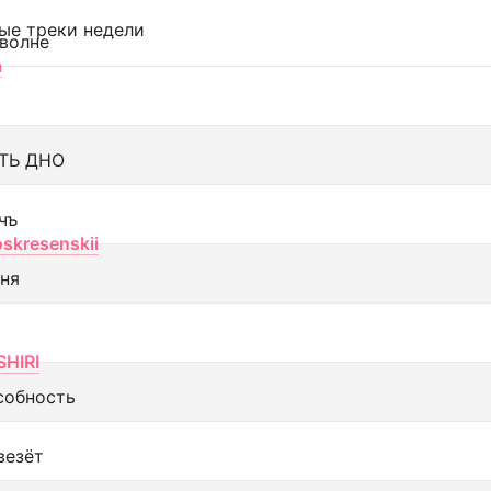
ые треки недели
 волне
а
ТЬ ДНО
чъ
oskresenskii
еня
SHIRI
собность
везёт