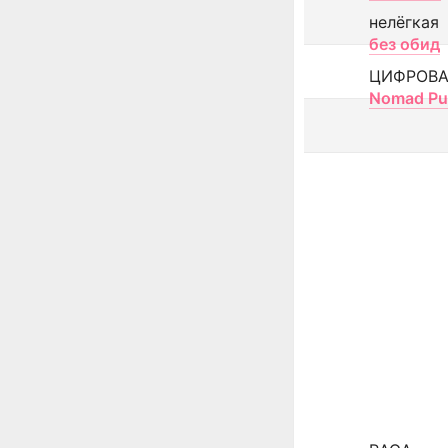
нелёгкая
без обид
ЦИФРОВА
Nomad Pu