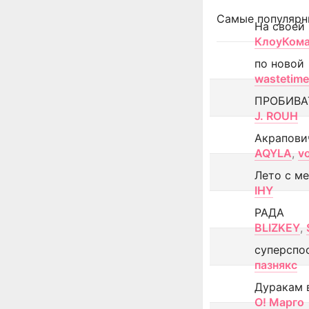
Самые популярн
На своей
КлоуКом
по новой
wastetime
ПРОБИВА
J. ROUH
Акрапови
AQYLA
,
v
Лето с м
IHY
РАДА
BLIZKEY
,
суперспо
пазнякс
Дуракам 
О! Марго