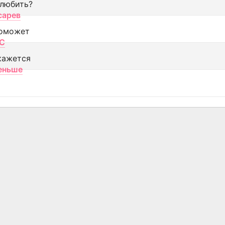
 любить?
сарев
оможет
МС
кажется
еньше