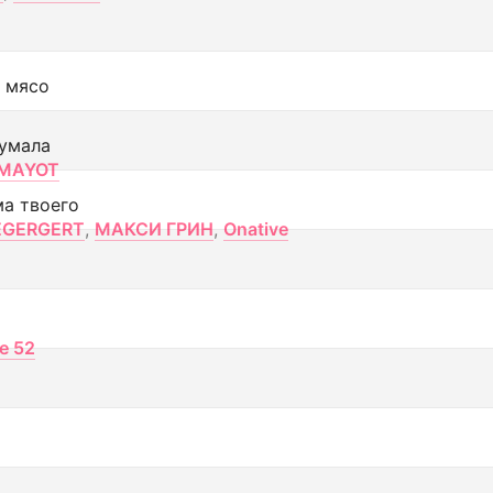
 мясо
умала
MAYOT
ма твоего
EGERGERT
,
МАКСИ ГРИН
,
Onative
ce 52