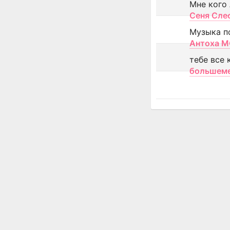
Мне кого
Сеня Сле
Музыка п
Антоха 
тебе все 
большем