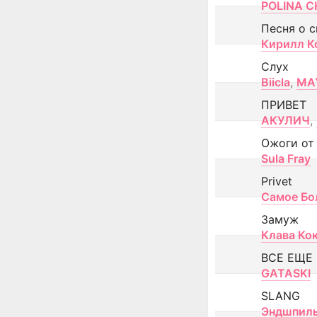
POLINA CH
Песня о 
Кирилл К
Слух
Biicla
,
MA
ПРИВЕТ
АКУЛИЧ
,
Ожоги от
Sula Fray
Privet
Самое Бо
Замуж
Клава Ко
ВСЕ ЕЩЕ
GATASKI
SLANG
Эндшпил