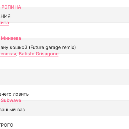
 РЭПИНА
АНИЯ
кита
Минаева
тану кошкой (Future garage remix)
евская
,
Batisto Grisagone
ечего ловить
Subwave
ванный ваз
ТРОГО