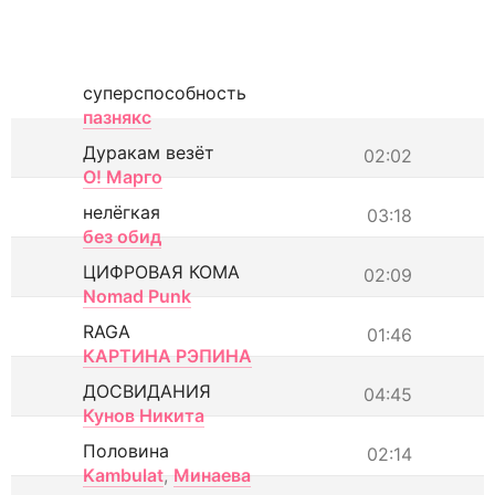
суперспособность
пазнякс
Дуракам везёт
02:02
О! Марго
нелёгкая
03:18
без обид
ЦИФРОВАЯ КОМА
02:09
Nomad Punk
RAGA
01:46
КАРТИНА РЭПИНА
ДОСВИДАНИЯ
04:45
Кунов Никита
Половина
02:14
Kambulat
,
Минаева