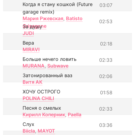
Когда я стану кошкой (Future
03:07
garage remix)
Мария Ржевская
,
Batisto
02:53
Grisagone
За душу
JUDI
Вера
02:18
MIRAVI
Больше нечего ловить
02:33
MURANA
,
Subwave
Затонированный ваз
02:06
Витя АК
ХОЧУ ОСТРОГО
01:58
POLINA CHILI
Песня о смелых
02:33
Кирилл Коперник
,
Paella
Слух
03:36
Biicla
,
MAYOT