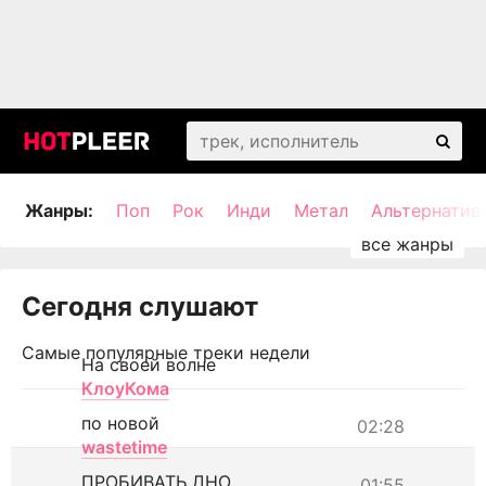
Жанры:
Поп
Рок
Инди
Метал
Альтернатив
Сегодня слушают
Самые популярные треки недели
На своей волне
КлоуКома
по новой
02:28
wastetime
ПРОБИВАТЬ ДНО
01:55