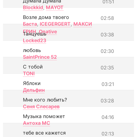
Думала Думала
01:51
Blockkid
,
MAYOT
Возле дома твоего
02:58
Баста
,
ICEGERGERT
,
МАКСИ
ГРИН
,
Onative
Танцуешь
03:38
Locked23
любовь
02:30
SaintPrince 52
С тобой
02:35
TONI
Яблоки
03:21
Дельфин
Мне кого любить?
03:28
Сеня Слесарев
Музыка поможет
04:16
Антоха МС
тебе все кажется
02:13