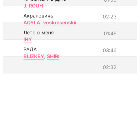
J. ROUH
Акраповичъ
02:23
AQYLA
,
voskresenskii
Лето с меня
01:46
IHY
РАДА
03:46
BLIZKEY
,
SHIRI
02:32