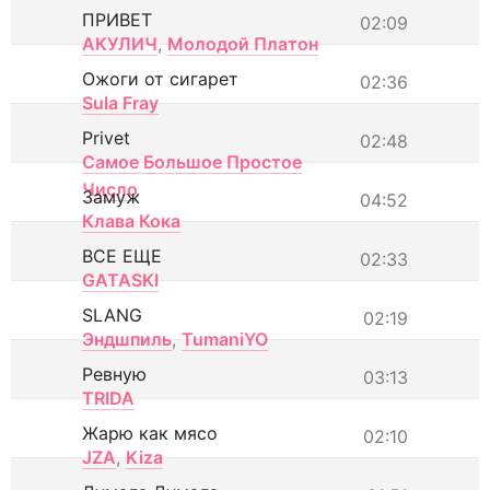
ПРИВЕТ
02:09
АКУЛИЧ
,
Молодой Платон
Ожоги от сигарет
02:36
Sula Fray
Privet
02:48
Самое Большое Простое
Число
Замуж
04:52
Клава Кока
ВСЕ ЕЩЕ
02:33
GATASKI
SLANG
02:19
Эндшпиль
,
TumaniYO
Ревную
03:13
TRIDA
Жарю как мясо
02:10
JZA
,
Kiza