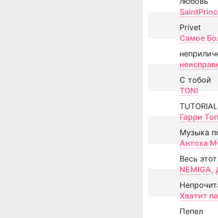
любовь
SaintPrin
Privet
Самое Бо
неприлич
неисправ
С тобой
TONI
TUTORIAL
Гарри То
Музыка п
Антоха 
Весь этот
NEMIGA
,
Непрочит
Хватит п
Пепел