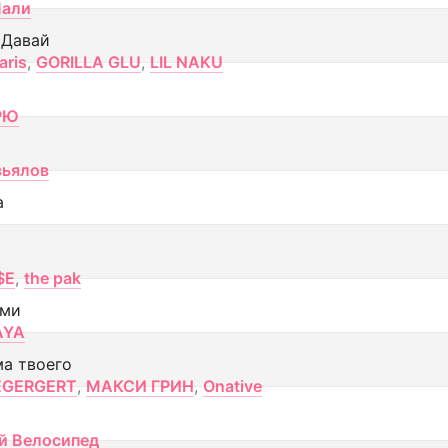
Лали
 Давай
aris
,
GORILLA GLU
,
LIL NAKU
РЮ
вьялов
а
$E
,
the pak
ами
AYA
ма твоего
EGERGERT
,
МАКСИ ГРИН
,
Onative
й Велосипед