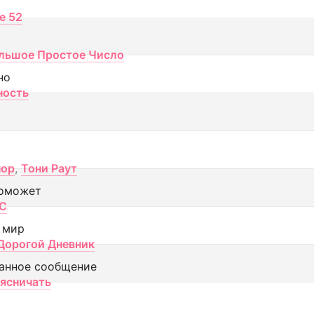
ce 52
льшое Простое Число
но
ность
пор
,
Тони Раут
оможет
МС
 мир
Дорогой Дневник
анное сообщение
аясничать