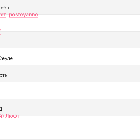
тебя
кет
,
postoyanno
V
Сеуле
сть
Д
й) Люфт