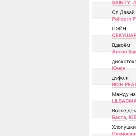
SAINTY
,
Оп Давай
Police in P
ПЭЙН
СЕКУША
Вдвоём
Антон За
дискотек
Юнсн
дэфолт
RICH PEA
Между н
LILSADM
Возле до
Баста
,
IC
Хлопушки
Пекински