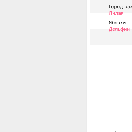
Город ра
Лилая
Яблоки
Дельфин