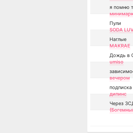
я помню 
минимар
Пули
SODA LU
Наглые
MAKRAE
Дождь в 
umiso
зависимо
вечером
подписка
дипинс
Через ЗС
(Богемны