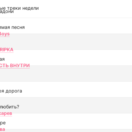
ые треки недели
адони
имая песня
 Boys
RIPKA
ая
ТЬ ВНУТРИ
оя дорога
 любить?
сарев
оре
ва