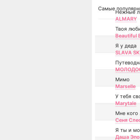
Самые популярн
Нежные л
ALMARY
Твоя люб
Beautiful
Я у деда
SLAVA SK
Путеводн
МОЛОДОС
Мимо
Marselle
У тебя св
Marytale
Мне кого
Сеня Сле
Я ты и м
Даша Эпо