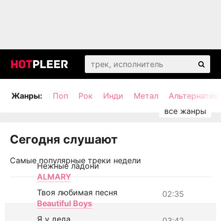
Жанры:
Поп
Рок
Инди
Метал
Альтернатив
Сегодня слушают
Самые популярные треки недели
Нежные ладони
ALMARY
Твоя любимая песня
02:35
Beautiful Boys
Я у деда
03:42