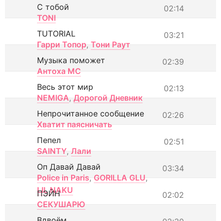
С тобой
02:14
TONI
TUTORIAL
03:21
Гарри Топор
,
Тони Раут
Музыка поможет
02:39
Антоха МС
Весь этот мир
02:13
NEMIGA
,
Дорогой Дневник
Непрочитанное сообщение
02:26
Хватит паясничать
Пепел
02:51
SAINTY
,
Лали
Оп Давай Давай
03:34
Police in Paris
,
GORILLA GLU
,
LIL NAKU
ПЭЙН
02:02
СЕКУШАРЮ
Вдвоём