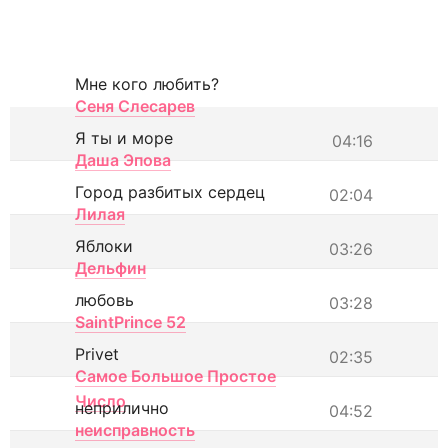
Мне кого любить?
Сеня Слесарев
Я ты и море
04:16
Даша Эпова
Город разбитых сердец
02:04
Лилая
Яблоки
03:26
Дельфин
любовь
03:28
SaintPrince 52
Privet
02:35
Самое Большое Простое
Число
неприлично
04:52
неисправность