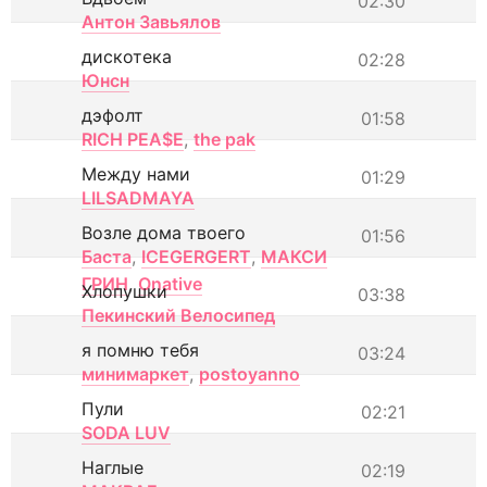
02:30
Антон Завьялов
дискотека
02:28
Юнсн
дэфолт
01:58
RICH PEA$E
,
the pak
Между нами
01:29
LILSADMAYA
Возле дома твоего
01:56
Баста
,
ICEGERGERT
,
МАКСИ
ГРИН
,
Onative
Хлопушки
03:38
Пекинский Велосипед
я помню тебя
03:24
минимаркет
,
postoyanno
Пули
02:21
SODA LUV
Наглые
02:19